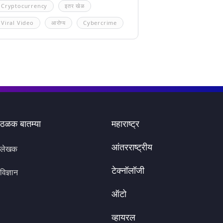
Cryptocurrency
इतर खेळ
Viral Video
आरोग्य
Cybercrime
ठळक बातम्या
महाराष्ट्र
आंतरराष्ट्रीय
लेखक
टेक्नॉलॉजी
विज्ञान
ऑटो
व्हायरल