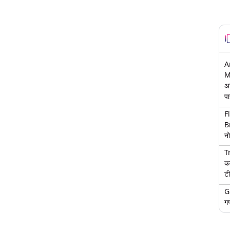
A
M
अ
पा
F
B
नो
T
क
टी
G
गण