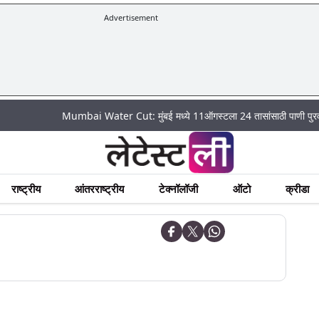
Advertisement
Mumbai Water Cut: मुंबई मध्ये 11ऑगस्टला 24 तासांसाठी पाणी पुरवठा राहणार ब
राष्ट्रीय
आंतरराष्ट्रीय
टेक्नॉलॉजी
ऑटो
क्रीडा