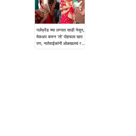
गर्लफ्रेंड च्या लग्नात साडी नेसून,
मेकअप करुन 'तो' पोहचला खरा
पण, नातेवाईकांनी ओळखलचं त्या
नंतर काय घडले ते तुम्हीच पाहा
(Watch Viral Video)