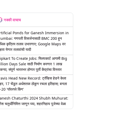
नक्की वाचाच
rtificial Ponds for Ganesh Immersion in
umbai: गणपती विसर्जनासाठी BMC 200 हून
धिक कृत्रिम तलाव उभारणार; Google Maps वर
हता येणार तलावांची यादी
lipkart To Create Jobs: फ्लिपकार्ट आगामी Big
illion Days Sale साठी निर्माण करणार 1 लाख
कऱ्या; संपूर्ण भारतभर होणार पूर्ती केंद्रांचा विस्तार
ravis Head New Record: ट्रॅव्हिस हेडने केला
हर, 17 चेंडूत अर्धशतक ठोकून रचला इतिहास; बनला
-20 'पॉवरप्ले किंग'
anesh Chaturthi 2024 Shubh Muhurat:
ेश चतुर्थीनिमित्त जाणून घ्या, शहरनिहाय पूजेच्या वेळा