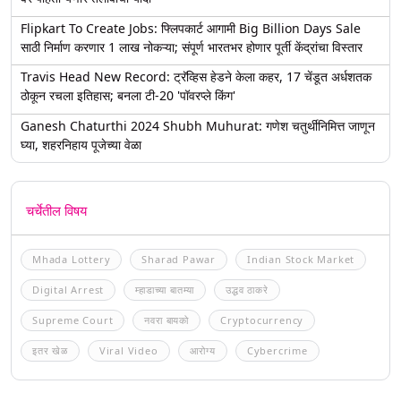
Flipkart To Create Jobs: फ्लिपकार्ट आगामी Big Billion Days Sale
साठी निर्माण करणार 1 लाख नोकऱ्या; संपूर्ण भारतभर होणार पूर्ती केंद्रांचा विस्तार
Travis Head New Record: ट्रॅव्हिस हेडने केला कहर, 17 चेंडूत अर्धशतक
ठोकून रचला इतिहास; बनला टी-20 'पॉवरप्ले किंग'
Ganesh Chaturthi 2024 Shubh Muhurat: गणेश चतुर्थीनिमित्त जाणून
घ्या, शहरनिहाय पूजेच्या वेळा
चर्चेतील विषय
Mhada Lottery
Sharad Pawar
Indian Stock Market
Digital Arrest
म्हाडाच्या बातम्या
उद्धव ठाकरे
Supreme Court
नवरा बायको
Cryptocurrency
इतर खेळ
Viral Video
आरोग्य
Cybercrime