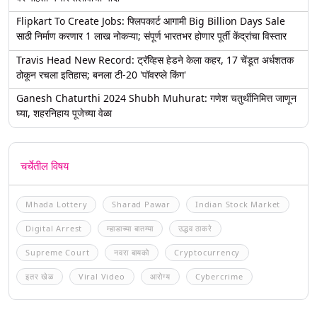
Flipkart To Create Jobs: फ्लिपकार्ट आगामी Big Billion Days Sale
साठी निर्माण करणार 1 लाख नोकऱ्या; संपूर्ण भारतभर होणार पूर्ती केंद्रांचा विस्तार
Travis Head New Record: ट्रॅव्हिस हेडने केला कहर, 17 चेंडूत अर्धशतक
ठोकून रचला इतिहास; बनला टी-20 'पॉवरप्ले किंग'
Ganesh Chaturthi 2024 Shubh Muhurat: गणेश चतुर्थीनिमित्त जाणून
घ्या, शहरनिहाय पूजेच्या वेळा
चर्चेतील विषय
Mhada Lottery
Sharad Pawar
Indian Stock Market
Digital Arrest
म्हाडाच्या बातम्या
उद्धव ठाकरे
Supreme Court
नवरा बायको
Cryptocurrency
इतर खेळ
Viral Video
आरोग्य
Cybercrime