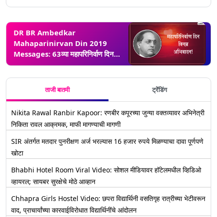
DR BR Ambedkar
Mahaparinirvan Din 2019
Messages: 63व्या महापरिनिर्वाण दिन
निमित्त डॉ. बाबासाहेब आंबेडकर यांना
अभिवादन करणारे मराठी मेसेजेस आणि
WhatsApp Status
ताजी बातमी
ट्रेंडिंग
Nikita Rawal Ranbir Kapoor: रणबीर कपूरच्या जुन्या वक्तव्यावर अभिनेत्री
निकिता रावल आक्रमक, माफी मागण्याची मागणी
SIR अंतर्गत मतदार पुनरीक्षण अर्ज भरल्यास 16 हजार रुपये मिळण्याचा दावा पूर्णपणे
खोटा
Bhabhi Hotel Room Viral Video: सोशल मीडियावर हॉटेलमधील व्हिडिओ
व्हायरल; सायबर सुरक्षेचे मोठे आव्हान
Chhapra Girls Hostel Video: छपरा विद्यार्थिनी वसतिगृह रात्रीच्या भेटीवरून
वाद, प्राचार्यांच्या कारवाईविरोधात विद्यार्थिनींचे आंदोलन