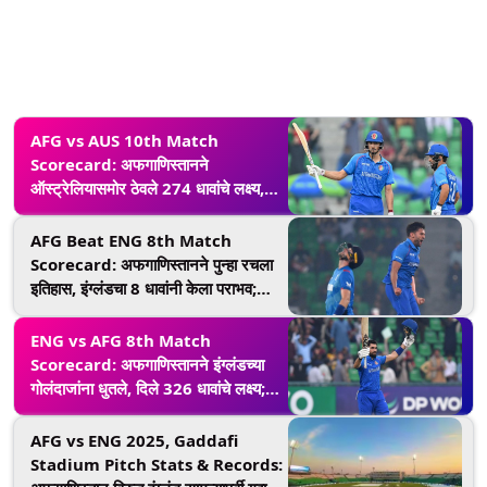
AFG vs AUS 10th Match
Scorecard: अफगाणिस्तानने
ऑस्ट्रेलियासमोर ठेवले 274 धावांचे लक्ष्य,
सेदिकुल्लाह अटल आणि उमरझाईची शानदार
खेळी
AFG Beat ENG 8th Match
Scorecard: अफगाणिस्तानने पुन्हा रचला
इतिहास, इंग्लंडचा 8 धावांनी केला पराभव;
बटलर सेना उपांत्य फेरीच्या शर्यतीतून बाहेर
ENG vs AFG 8th Match
Scorecard: अफगाणिस्तानने इंग्लंडच्या
गोलंदाजांना धुतले, दिले 326 धावांचे लक्ष्य;
इब्राहिम झद्रानची 177 धावांची शानदार
खेळी
AFG vs ENG 2025, Gaddafi
Stadium Pitch Stats & Records: