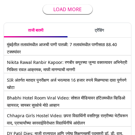
LOAD MORE
ताजी बातमी
ट्रेंडिंग
मुंबईतील तलावांमधील आजची पाणी पातळी: 7 तलावांमधील पाणीसाठा 88.40
टक्क्यांवर
Nikita Rawal Ranbir Kapoor: रणबीर कपूरच्या जुन्या वक्तव्यावर अभिनेत्री
निकिता रावल आक्रमक, माफी मागण्याची मागणी
SIR अंतर्गत मतदार पुनरीक्षण अर्ज भरल्यास 16 हजार रुपये मिळण्याचा दावा पूर्णपणे
खोटा
Bhabhi Hotel Room Viral Video: सोशल मीडियावर हॉटेलमधील व्हिडिओ
व्हायरल; सायबर सुरक्षेचे मोठे आव्हान
Chhapra Girls Hostel Video: छपरा विद्यार्थिनी वसतिगृह रात्रीच्या भेटीवरून
वाद, प्राचार्यांच्या कारवाईविरोधात विद्यार्थिनींचे आंदोलन
DY Patil Dies: माजी राज्यपाल आणि ज्येष्ठ शिक्षणमहर्षी पद्मश्री डॉ. डी. वाय.