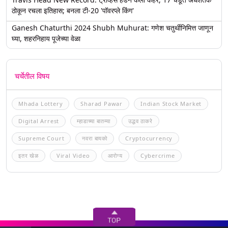
ठोकून रचला इतिहास; बनला टी-20 'पॉवरप्ले किंग'
Ganesh Chaturthi 2024 Shubh Muhurat: गणेश चतुर्थीनिमित्त जाणून
घ्या, शहरनिहाय पूजेच्या वेळा
चर्चेतील विषय
Mhada Lottery
Sharad Pawar
Indian Stock Market
Digital Arrest
म्हाडाच्या बातम्या
उद्धव ठाकरे
Supreme Court
नवरा बायको
Cryptocurrency
इतर खेळ
Viral Video
आरोग्य
Cybercrime