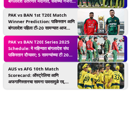
बांगलादेश उतरणार मैदानात, सर्वांच्या नजरा
असणार 'या' दिग्गज खेळाडूंवर
PAK vs BAN 1st T20I Match
Winner Prediction: पाकिस्तान आणि
बांगलादेश पहिला टी-20 सामन्यात आज
कोणता संघ जिंकणार? वाचा मॅच प्रेडिक्शन
रिपोर्ट
PAK vs BAN T20I Series 2025
Schedule: मे महिन्यात बांगलादेश संघ
पाकिस्तान दौऱ्यावर; 5 सामन्यांच्या टी 20
मालिकांचे संपूर्ण वेळापत्रक जाहीर
AUS vs AFG 10th Match
Scorecard: ऑस्ट्रेलिया आणि
अफगाणिस्तानचा सामना पावसामुळे रद्द,
कांगारुचां उपांत्य फेरीत प्रवेश