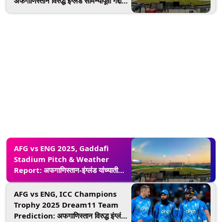
अफगाणिस्तान विरुद्ध इंग्लंड सामन्यापूर्वी गद्दाफी
स्टेडियमच्या खेळपट्टीचे रेकॉर्ड; सर्वाधिक
धावा, विकेट्स आणि विशेष आकडेवारी जाणून
घ्या
AFG vs ENG 2025, Gaddafi
Stadium Pitch & Weather
Report: अफगाणिस्तान-इंग्लंड यांच्यातील
सामन्यावर पावसाचे संकट? गद्दाफी स्टेडियमचे
हवामान आणि खेळपट्टीची स्थिती जाणून घ्या
AFG vs ENG, ICC Champions
Trophy 2025 Dream11 Team
Prediction: अफगाणिस्तान विरुद्ध इंग्लंड