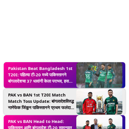
Pakistan Beat Bangladesh 1st
T20I: पहिल्या टी-20 मध्ये पाकिस्तानने
बांगलादेशचा 37 धावांनी केला पराभव, हसन
अलीची घातक गोलंदाजी
PAK vs BAN 1st T20I Match
Match Toss Update: बांगलादेशविरुद्ध
नाणेफेक जिंकून पाकिस्तानने प्रथम फलंदाजी
करण्याचा घेतला निर्णय; पाहा प्लेइंग 11
PAK vs BAN Head to Head:
पाकिस्तान आणि बांगलादेश टी-20 सामन्यात