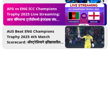
सामन्यापूर्वी सर्वोत्तम प्लेइंग इलेव्हन कशी
निवडाल जाणून घ्या
AFG vs ENG ICC Champions
Trophy 2025 Live Streaming:
आज चॅम्पियन्स ट्रॉफीमध्ये इंग्लंडचा संघ
अफगाणिस्तानशी भिडणार; थेट प्रक्षेपण कधी,
कुठे आणि कसे पहाल?
AUS Beat ENG Champions
Trophy 2025 4th Match
Scorecard: ऑस्ट्रेलियाने इतिहासातील
सर्वात मोठ्या धावसंख्येचा केला पाठलाग,
इंग्लंडचा 5 गडी राखून केला पराभव