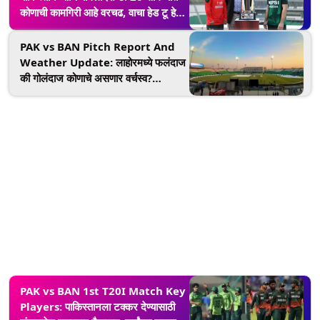
कोणाची कामगिरी आहे वरचढ, वाचा हेड टू हेड
रेकाॅर्ड
PAK vs BAN Pitch Report And
Weather Update: लाहोरमध्ये फलंदाज
की गोलंदाज कोणाचे असणार वर्चस्व?
सामन्यापूर्वी वाचा खेळपट्टी आणि वेदर रिपोर्ट
PAK vs BAN 1st T20I Match Key
Players: पाकिस्तानला टक्कर देण्यासाठी