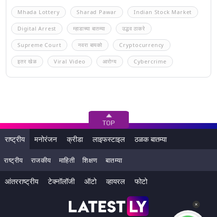
Mhada Lottery
Sharad Pawar
Indian Stock Market
Digital Arrest
म्हाडाच्या बातम्या
उद्धव ठाकरे
Supreme Court
नवरा बायको
Cryptocurrency
इतर खेळ
Viral Video
आरोग्य
Cybercrime
राष्ट्रीय
मनोरंजन
क्रीडा
लाइफस्टाइल
ठळक बातम्या
राष्ट्रीय
राजकीय
माहिती
शिक्षण
बातम्या
आंतरराष्ट्रीय
टेक्नॉलॉजी
ऑटो
व्हायरल
फोटो