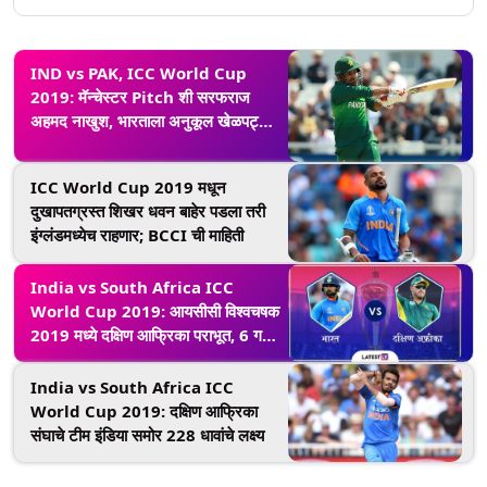
IND vs PAK, ICC World Cup
2019: मॅन्चेस्टर Pitch शी सरफराज
अहमद नाखुश, भारताला अनुकूल खेळपट्टी
बनवल्याचा आरोप
ICC World Cup 2019 मधून
दुखापतग्रस्त शिखर धवन बाहेर पडला तरी
इंग्लंडमध्येच राहणार; BCCI ची माहिती
India vs South Africa ICC
World Cup 2019: आयसीसी विश्वचषक
2019 मध्ये दक्षिण आफ्रिका पराभूत, 6 गडी
राखून भारताची विजयी सुरुवात
India vs South Africa ICC
World Cup 2019: दक्षिण आफ्रिका
संघाचे टीम इंडिया समोर 228 धावांचे लक्ष्य