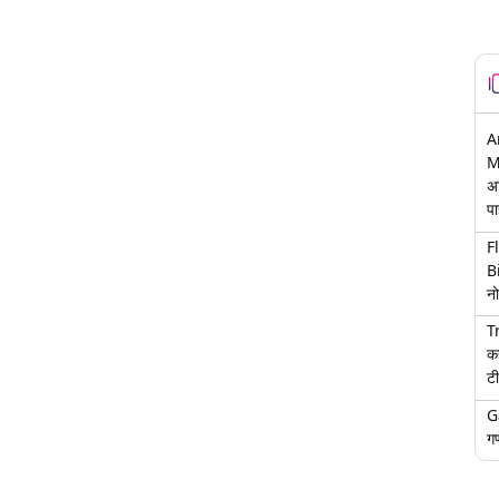
A
M
अ
पा
F
B
नो
T
क
टी
G
गण