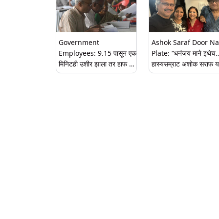
Government
Ashok Saraf Door N
Employees: 9.15 पासून एक
Plate: “धनंजय माने इथेच
मिनिटही उशीर झाला तर हाफ डे,
हास्यसम्राट अशोक सराफ यां
सरकारी अधिकाऱ्यांना कार्यालयात
दारावरची नेमप्लेट चर्चेत; पोस
उशीरा येणं आता महागात पडणार
व्हायरल