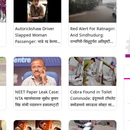
Autorickshaw Driver
Red Alert For Ratnagiri
Slapped Woman
And Sindhudurg:
Passenger: भाडे रद्द केल्याने
रत्नागिरी-सिंधुदुर्गात अतिवृष्टीचा
ऑटोचालकाने महिला प्रवाशाच्या
इशारा, मुंबईसह ठाणे
कानाखाली मारली, व्हिडिओ
रायगडसाठीही रेड अलर्ट
व्हायरल
Tren
NEET Paper Leak Case:
Cobra Found in Toilet
NTA महासंचालक सुबोध कुमार
Commode: इंदूरमध्ये टॉयलेट
सिंह यांची पदावरुन हकालपट्टी
कमोडमध्ये सापडला कोब्रा साप,
अथक प्रयत्नानंतर सुटका