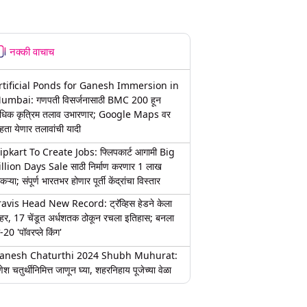
नक्की वाचाच
rtificial Ponds for Ganesh Immersion in
umbai: गणपती विसर्जनासाठी BMC 200 हून
धिक कृत्रिम तलाव उभारणार; Google Maps वर
हता येणार तलावांची यादी
lipkart To Create Jobs: फ्लिपकार्ट आगामी Big
illion Days Sale साठी निर्माण करणार 1 लाख
कऱ्या; संपूर्ण भारतभर होणार पूर्ती केंद्रांचा विस्तार
ravis Head New Record: ट्रॅव्हिस हेडने केला
हर, 17 चेंडूत अर्धशतक ठोकून रचला इतिहास; बनला
-20 'पॉवरप्ले किंग'
anesh Chaturthi 2024 Shubh Muhurat:
ेश चतुर्थीनिमित्त जाणून घ्या, शहरनिहाय पूजेच्या वेळा