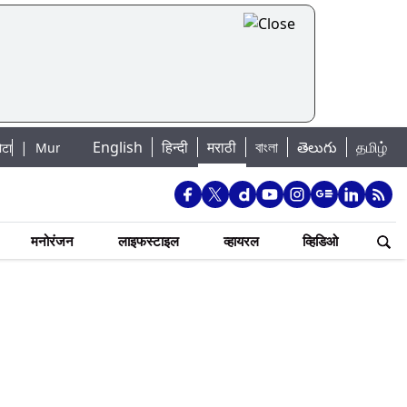
English
हिन्दी
मराठी
বাংলা
తెలుగు
தமிழ்
bai Lake Water Levels: मुंबई पाणीपुरवठा अपडेट: शहरातील 7 तलावांमधील जलसाठा 
मनोरंजन
लाइफस्टाइल
व्हायरल
व्हिडिओ