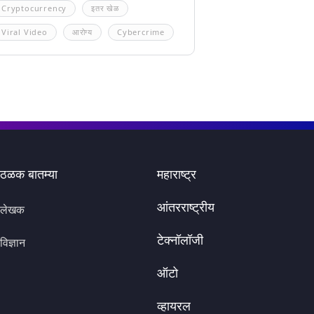
Cryptocurrency
इतर खेळ
Viral Video
आरोग्य
Cybercrime
ठळक बातम्या
महाराष्ट्र
आंतरराष्ट्रीय
लेखक
टेक्नॉलॉजी
विज्ञान
ऑटो
व्हायरल