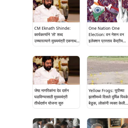
CM Eknath Shinde:
One Nation One
कार्यकर्त्याने 'तो' शब्द
Election: वन नेशन वन
उच्चारल्याने मुख्यमंत्री एकनाथ
इलेक्शन प्रस्ताव केंद्रीय
शिंदे भडकले? काँग्रेस
मंत्रिमंडळाकडून मंजूर केले
कार्यालयात जाऊन विचारला जाब
जेष्ठ नागरिकांना देव दर्शन
Yellow Frogs: यूपीच्या
घडविण्यासाठी मुख्यमंत्री
झाशीमध्ये दिसले दुर्मिळ पिवळे
तीर्थदर्शन योजना सुरु
बेडूक, लोकांनी व्यक्त केली
चांगल्या पावसाची आशा