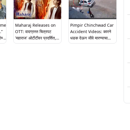
ame
Maharaj Releases on
Pimpir Chinchwad Car
…”
OTT: वादग्रस्त चित्रपट
Accident Videos: कारने
च्या
'महाराज' ओटीटीवर प्रदर्शित,
धडक देऊन जीवे मारण्याचा
्ट
दिग्दर्शक भावूक, सोशल
प्रयत्न; पिंपरी चिंचवड येथील
मीडियावर शेअर केली पोस्ट
घटना; व्हिडिओ व्हायरल