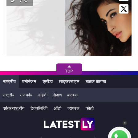
राष्ट्रीय
मनोरंजन
क्रीडा
लाइफस्टाइल
ठळक बातम्या
राष्ट्रीय
राजकीय
माहिती
शिक्षण
बातम्या
छोट्या पडद्यावर जलवा दाखवल्यानंतर मौनी आता बॉलिवूडकडे
आंतरराष्ट्रीय
टेक्नॉलॉजी
ऑटो
व्हायरल
फोटो
वळली आहे. (Photo Credits: Instagram)