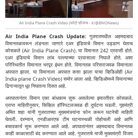
Air India Plane Crash Video (फोटो सौजन्य - X/@BNONews)
Air India Plane Crash Update:
गुजरातमधील अहमदाबाद
विमानतळावरून लंडनला जाणारे एअर इंडियाचे विमान उड्डाण घेताच
कोसळले (Air India Plane Crash). या विमानात 242 प्रवासी होते.
एअर इंडियाचे विमान लांब पल्ल्याच्या प्रवासाला निघाले होते. अशा
परिस्थितीत विमानात भरपूर इंधन होते. विमानतळ परिसराजवळ विमानाला
अपघात झाला. या विमानाला अपघात कसा झाला याचा व्हिडिओही (Air
India plane Crash Video) समोर आला आहे. व्हिडिओमध्ये विमानाच्या
ढिगाऱ्यातून धूर निघताना दिसत आहे.
अपघातानंतर विमान एका बांधकाम सुरू असलेल्या इमारतीवर कोसळले.
प्राप्त माहितीनुसार, सिव्हिल हॉस्पिटलजवळ ही दुर्घटना घडली. गृहमंत्री
अमित शहा यांनी गुजरातच्या मुख्यमंत्र्यांना फोन करून घटनेची माहिती
घेतली. दरम्यान, एनडीआरएफ टीम घटनास्थळी पोहोचली आहे आणि
बचावकार्य सुरू करण्यात आले आहे. अपघातानंतर अहमदाबाद विमानतळ
काही काळासाठी बंद करण्यात आले आहे. गुजरातचे माजी मुख्यमंत्री विजय