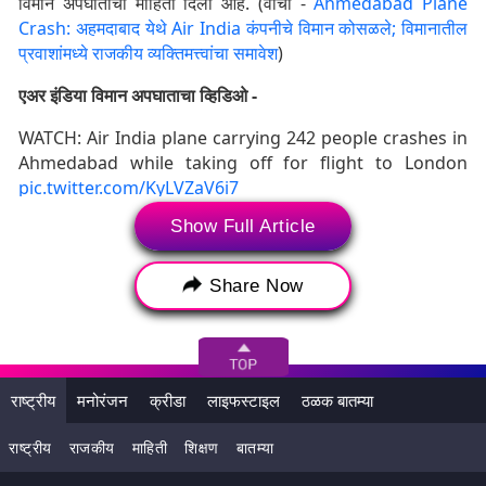
विमान अपघाताची माहिती दिली आहे. (वाचा -
Ahmedabad Plane
Crash: अहमदाबाद येथे Air India कंपनीचे विमान कोसळले; विमानातील
प्रवाशांमध्ये राजकीय व्यक्तिमत्त्वांचा समावेश
)
एअर इंडिया विमान अपघाताचा व्हिडिओ -
WATCH: Air India plane carrying 242 people crashes in
Ahmedabad while taking off for flight to London
pic.twitter.com/KyLVZaV6i7
Show Full Article
— BNO News (@BNONews)
June 12, 2025
#WATCH
| Debris at Air India plane crash site in
Share Now
Ahmedabad; Fire Services and other agencies present
at the site
Air India B787 Aircraft VT-ANB, while operating flight
AI-171 from Ahmedabad to Gatwick, has crashed
राष्ट्रीय
मनोरंजन
क्रीडा
लाइफस्टाइल
ठळक बातम्या
immediately after takeoff from Ahmedabad. There
were 242 people…
pic.twitter.com/zn3ZMsJjCi
राष्ट्रीय
राजकीय
माहिती
शिक्षण
बातम्या
— ANI (@ANI)
June 12, 2025