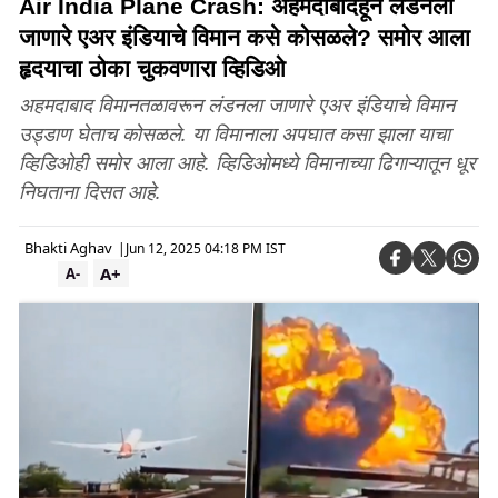
Air India Plane Crash: अहमदाबादहून लंडनला
जाणारे एअर इंडियाचे विमान कसे कोसळले? समोर आला
हृदयाचा ठोका चुकवणारा व्हिडिओ
अहमदाबाद विमानतळावरून लंडनला जाणारे एअर इंडियाचे विमान
उड्डाण घेताच कोसळले. या विमानाला अपघात कसा झाला याचा
व्हिडिओही समोर आला आहे. व्हिडिओमध्ये विमानाच्या ढिगाऱ्यातून धूर
निघताना दिसत आहे.
Bhakti Aghav
|
Jun 12, 2025 04:18 PM IST
A+
A-