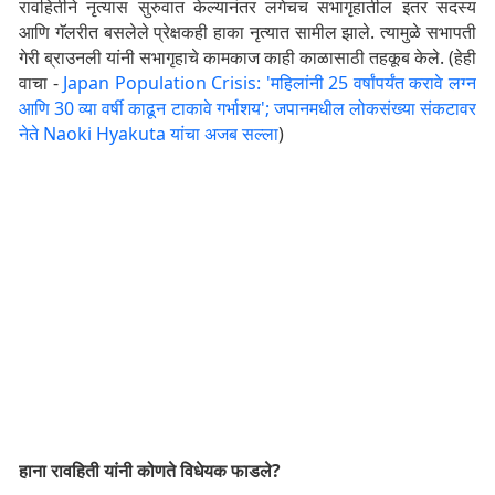
रावहितीने नृत्यास सुरुवात केल्यानंतर लगेचच सभागृहातील इतर सदस्य
आणि गॅलरीत बसलेले प्रेक्षकही हाका नृत्यात सामील झाले. त्यामुळे सभापती
गेरी ब्राउनली यांनी सभागृहाचे कामकाज काही काळासाठी तहकूब केले. (हेही
वाचा -
Japan Population Crisis: 'महिलांनी 25 वर्षांपर्यंत करावे लग्न
आणि 30 व्या वर्षी काढून टाकावे गर्भाशय'; जपानमधील लोकसंख्या संकटावर
नेते Naoki Hyakuta यांचा अजब सल्ला
)
हाना रावहिती यांनी कोणते विधेयक फाडले?