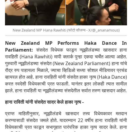
New Zealand MP Hana Rawhiti (फोटो सौजन्य - X/@_ananamous)
New Zealand MP Performs Haka Dance In
Parliament:
संसदेत विधेयक फाडून न्यूझीलंडच्या खासदार हाना
रावहिती (Hana Rawhiti) मापी क्लार्क पुन्हा एकदा चर्चेत आल्या आहेत.
गुरुवारी न्यूझीलंडच्या संसदेत (New Zealand Parliament) हाना यांचे
रौद्र रुप पाहायला मिळाले, ज्याचा व्हिडिओ सध्या सोशल मीडियावर प्रचंड
व्हायरल होत आहे. हाना रावहिती यांनी संसदेत हाका नृत्य (Haka Dance)
करत स्वदेशी विधेयकाची प्रत फाडली. यानंतर इतर लोकही त्यात सामील
झाले. हाना रावहिती या न्यूझीलंडच्या संसदेतील सर्वात तरुण खासदार आहेत.
हाना राविती यांनी संसदेत सादर केले हाका नृत्य -
प्राप्त माहितीनुसार, न्यूझीलंडचे खासदार तत्त्व विधेयकावर मतदान
करण्यासाठी संसदेत जमले होते. यादरम्यान 22 वर्षीय हाना रावहिती यांनी
विधेयकाची प्रत फाडून सभागृहात पारंपरिक हाका नृत्य सादर केले. हाना