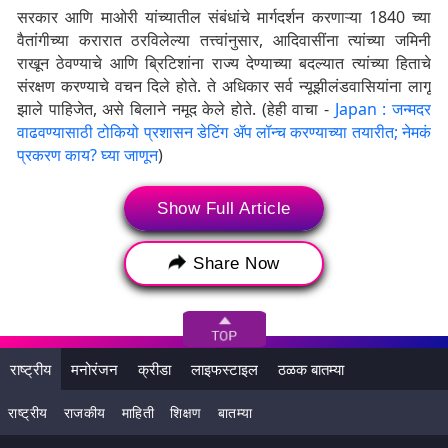
सरकार आणि माओरी यांच्यातील संबंधांचे मार्गदर्शन करणाऱ्या 1840 च्या
वैतांगीच्या करारात ठरविलेल्या तत्त्वांनुसार, आदिवासींना त्यांच्या जमिनी
राखून ठेवण्याचे आणि ब्रिटिशांना राज्य देण्याच्या बदल्यात त्यांच्या हिताचे
संरक्षण करण्याचे वचन दिले होते. ते अधिकार सर्व न्यूझीलंडवासियांना लागू
झाले पाहिजेत, असे बिलाने नमूद केले होते. (हेही वाचा -
Japan : जन्मदर
वाढवण्यासाठी टोकियो प्रशासन डेटिंग ॲप लॉन्च करण्याच्या तयारीत; नेमकं
प्रकरण काय? घ्या जाणून
)
The way I love them so much for this!
Show Full Article
pic.twitter.com/PfvtxZS7uT
— sunni the homie (@_ananamous)
November 14,
Share Now
2024
कोण आहेत हाना रावहिती?
न्यूझीलंडच्या 170 वर्षांच्या इतिहासात सर्वात तरुण खासदार ठरलेल्या हाना
राष्ट्रीय
मनोरंजन
क्रीडा
लाइफस्टाइल
ठळक बातम्या
रावहिती, मापी क्लार्क यांचे संसदेत माओरी भाषेतील भाषण जगभरात चर्चेचा
विषय ठरले होते. न्यूझीलंडमधील आओटेरोआ येथून निवडून आलेल्या हाना
राष्ट्रीय
राजकीय
माहिती
शिक्षण
बातम्या
1853 नंतर पहिल्यांदाच सर्वात तरुण खासदार ठरल्या आहेत. हाना गेल्या वर्षी