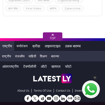
Supreme Court
नवरा बायको
Cryptocurrency
इतर खेळ
Viral Video
आरोग्य
Cybercrime
राष्ट्रीय
मनोरंजन
क्रीडा
लाइफस्टाइल
ठळक बातम्या
राष्ट्रीय
राजकीय
माहिती
शिक्षण
बातम्या
आंतरराष्ट्रीय
टेक्नॉलॉजी
ऑटो
व्हायरल
फोटो
|
|
|
About Us
Terms Of Use
Contact Us
Investors