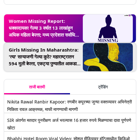
Women Missing Report:
धक्कादायक! गेल्या 3 वर्षात 13 लाखांहून
अधिक महिला बेपत्ता; मध्य प्रदेशात सर्वाधिक
संख्या
Girls Missing In Maharashtra:
'त्या' साऱ्याजणी गेल्या कुठे? महाराष्ट्रातन
594 मुली बेपत्ता, एकट्या पुण्यातील आकडा
447
ताजी बातमी
ट्रेंडिंग
Nikita Rawal Ranbir Kapoor: रणबीर कपूरच्या जुन्या वक्तव्यावर अभिनेत्री
निकिता रावल आक्रमक, माफी मागण्याची मागणी
SIR अंतर्गत मतदार पुनरीक्षण अर्ज भरल्यास 16 हजार रुपये मिळण्याचा दावा पूर्णपणे
खोटा
Bhabhi Hotel Room Viral Video: सोशल मीडियावर हॉटेलमधील व्हिडिओ