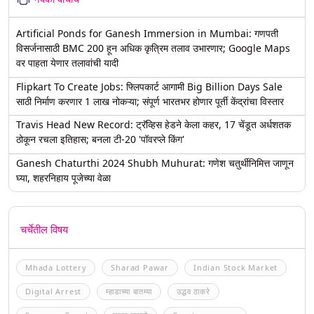
Artificial Ponds for Ganesh Immersion in Mumbai: गणपती
विसर्जनासाठी BMC 200 हून अधिक कृत्रिम तलाव उभारणार; Google Maps
वर पाहता येणार तलावांची यादी
Flipkart To Create Jobs: फ्लिपकार्ट आगामी Big Billion Days Sale
साठी निर्माण करणार 1 लाख नोकऱ्या; संपूर्ण भारतभर होणार पूर्ती केंद्रांचा विस्तार
Travis Head New Record: ट्रॅव्हिस हेडने केला कहर, 17 चेंडूत अर्धशतक
ठोकून रचला इतिहास; बनला टी-20 'पॉवरप्ले किंग'
Ganesh Chaturthi 2024 Shubh Muhurat: गणेश चतुर्थीनिमित्त जाणून
घ्या, शहरनिहाय पूजेच्या वेळा
चर्चेतील विषय
Mhada Lottery
Sharad Pawar
Indian Stock Market
Digital Arrest
म्हाडाच्या बातम्या
उद्धव ठाकरे