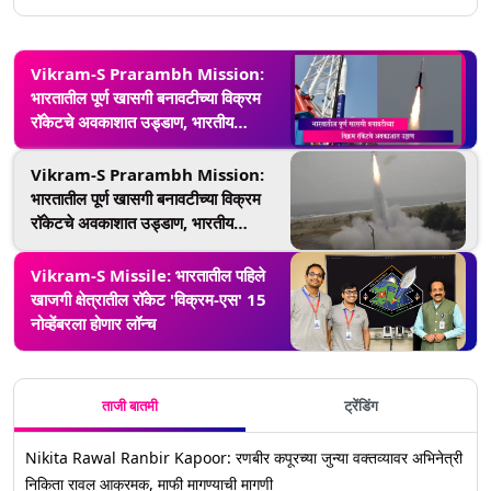
Vikram-S Prarambh Mission:
भारतातील पूर्ण खासगी बनावटीच्या विक्रम
रॉकेटचे अवकाशात उड्डाण, भारतीय
अंतराळात विक्रमी पाऊल
Vikram-S Prarambh Mission:
भारतातील पूर्ण खासगी बनावटीच्या विक्रम
रॉकेटचे अवकाशात उड्डाण, भारतीय
आंतराळात विक्रमी पाऊल
Vikram-S Missile: भारतातील पहिले
खाजगी क्षेत्रातील रॉकेट 'विक्रम-एस' 15
नोव्हेंबरला होणार लॉन्च
ताजी बातमी
ट्रेंडिंग
Nikita Rawal Ranbir Kapoor: रणबीर कपूरच्या जुन्या वक्तव्यावर अभिनेत्री
निकिता रावल आक्रमक, माफी मागण्याची मागणी