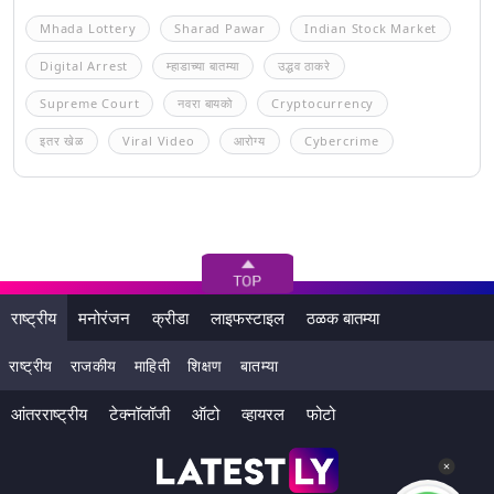
Mhada Lottery
Sharad Pawar
Indian Stock Market
Digital Arrest
म्हाडाच्या बातम्या
उद्धव ठाकरे
Supreme Court
नवरा बायको
Cryptocurrency
इतर खेळ
Viral Video
आरोग्य
Cybercrime
राष्ट्रीय
मनोरंजन
क्रीडा
लाइफस्टाइल
ठळक बातम्या
राष्ट्रीय
राजकीय
माहिती
शिक्षण
बातम्या
आंतरराष्ट्रीय
टेक्नॉलॉजी
ऑटो
व्हायरल
फोटो