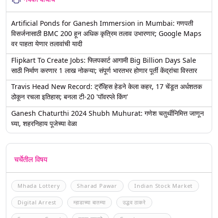
Artificial Ponds for Ganesh Immersion in Mumbai: गणपती
विसर्जनासाठी BMC 200 हून अधिक कृत्रिम तलाव उभारणार; Google Maps
वर पाहता येणार तलावांची यादी
Flipkart To Create Jobs: फ्लिपकार्ट आगामी Big Billion Days Sale
साठी निर्माण करणार 1 लाख नोकऱ्या; संपूर्ण भारतभर होणार पूर्ती केंद्रांचा विस्तार
Travis Head New Record: ट्रॅव्हिस हेडने केला कहर, 17 चेंडूत अर्धशतक
ठोकून रचला इतिहास; बनला टी-20 'पॉवरप्ले किंग'
Ganesh Chaturthi 2024 Shubh Muhurat: गणेश चतुर्थीनिमित्त जाणून
घ्या, शहरनिहाय पूजेच्या वेळा
चर्चेतील विषय
Mhada Lottery
Sharad Pawar
Indian Stock Market
Digital Arrest
म्हाडाच्या बातम्या
उद्धव ठाकरे