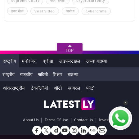
Supreme Court
नवरा बायको
Cryptocurrency
इतर खेळ
Viral Video
आरोग्य
Cybercrime
राष्ट्रीय
मनोरंजन
क्रीडा
लाइफस्टाइल
ठळक बातम्या
राष्ट्रीय
राजकीय
माहिती
शिक्षण
बातम्या
आंतरराष्ट्रीय
टेक्नॉलॉजी
ऑटो
व्हायरल
फोटो
|
|
|
About Us
Terms Of Use
Contact Us
Investors