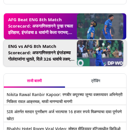
AFG Beat ENG 8th Match
Scorecard: अफगाणिस्तानने पुन्हा रचला
इतिहास, इंग्लंडचा 8 धावांनी केला पराभव;
बटलर सेना उपांत्य फेरीच्या शर्यतीतून बाहेर
ENG vs AFG 8th Match
Scorecard: अफगाणिस्तानने इंग्लंडच्या
गोलंदाजांना धुतले, दिले 326 धावांचे लक्ष्य;
इब्राहिम झद्रानची 177 धावांची शानदार
खेळी
ताजी बातमी
ट्रेंडिंग
Nikita Rawal Ranbir Kapoor: रणबीर कपूरच्या जुन्या वक्तव्यावर अभिनेत्री
निकिता रावल आक्रमक, माफी मागण्याची मागणी
SIR अंतर्गत मतदार पुनरीक्षण अर्ज भरल्यास 16 हजार रुपये मिळण्याचा दावा पूर्णपणे
खोटा
Bhabhi Hotel Room Viral Video: सोशल मीडियावर हॉटेलमधील व्हिडिओ