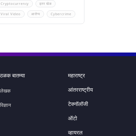
Cryptocurrency
इतर खेळ
Viral Video
आरोग्य
Cybercrime
ठळक बातम्या
महाराष्ट्र
आंतरराष्ट्रीय
लेखक
टेक्नॉलॉजी
विज्ञान
ऑटो
व्हायरल