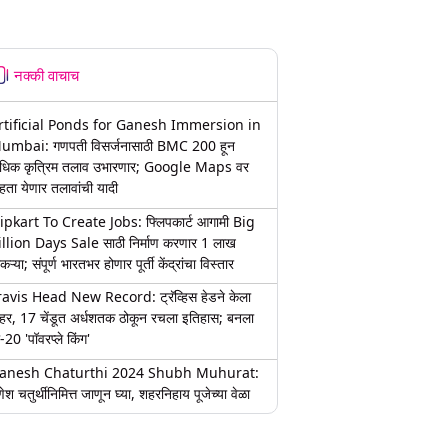
नक्की वाचाच
rtificial Ponds for Ganesh Immersion in
umbai: गणपती विसर्जनासाठी BMC 200 हून
धिक कृत्रिम तलाव उभारणार; Google Maps वर
हता येणार तलावांची यादी
lipkart To Create Jobs: फ्लिपकार्ट आगामी Big
illion Days Sale साठी निर्माण करणार 1 लाख
कऱ्या; संपूर्ण भारतभर होणार पूर्ती केंद्रांचा विस्तार
ravis Head New Record: ट्रॅव्हिस हेडने केला
हर, 17 चेंडूत अर्धशतक ठोकून रचला इतिहास; बनला
-20 'पॉवरप्ले किंग'
anesh Chaturthi 2024 Shubh Muhurat:
ेश चतुर्थीनिमित्त जाणून घ्या, शहरनिहाय पूजेच्या वेळा