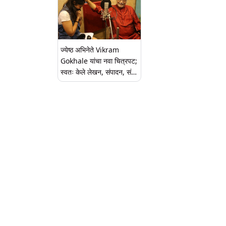
ज्येष्ठ अभिनेते Vikram
Gokhale यांचा नवा चित्रपट;
स्वतः केले लेखन, संपादन, संगीत
आणि दिग्दर्शन, ‘या’ बॉलीवूड
अभिनेत्रीचा समावेश