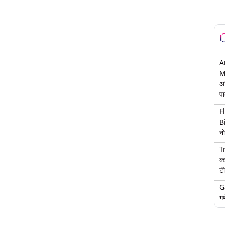
A
M
अ
पा
F
B
नो
T
क
टी
G
गण