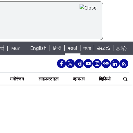
English
हिन्दी
मराठी
বাংলা
తెలుగు
தமிழ்
mbai Lake Water Levels: मुंबई पाणीपुरवठा अपडेट: शहरातील 7 तलावांमधील जलसाठा
मनोरंजन
लाइफस्टाइल
व्हायरल
व्हिडिओ