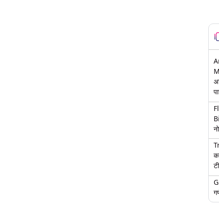
A
M
अ
पा
F
B
नो
T
क
टी
G
गण