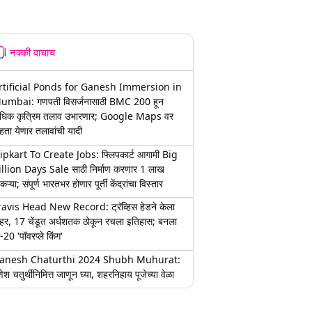
नक्की वाचाच
rtificial Ponds for Ganesh Immersion in
umbai: गणपती विसर्जनासाठी BMC 200 हून
धिक कृत्रिम तलाव उभारणार; Google Maps वर
हता येणार तलावांची यादी
lipkart To Create Jobs: फ्लिपकार्ट आगामी Big
illion Days Sale साठी निर्माण करणार 1 लाख
कऱ्या; संपूर्ण भारतभर होणार पूर्ती केंद्रांचा विस्तार
ravis Head New Record: ट्रॅव्हिस हेडने केला
हर, 17 चेंडूत अर्धशतक ठोकून रचला इतिहास; बनला
-20 'पॉवरप्ले किंग'
anesh Chaturthi 2024 Shubh Muhurat:
ेश चतुर्थीनिमित्त जाणून घ्या, शहरनिहाय पूजेच्या वेळा