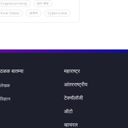
Cryptocurrency
इतर खेळ
Viral Video
आरोग्य
Cybercrime
ठळक बातम्या
महाराष्ट्र
आंतरराष्ट्रीय
लेखक
टेक्नॉलॉजी
विज्ञान
ऑटो
व्हायरल