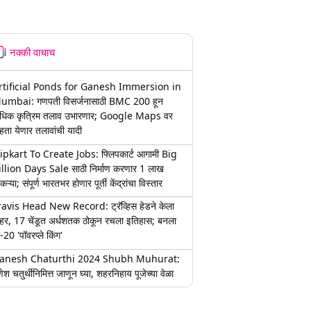
नक्की वाचाच
rtificial Ponds for Ganesh Immersion in
umbai: गणपती विसर्जनासाठी BMC 200 हून
धिक कृत्रिम तलाव उभारणार; Google Maps वर
हता येणार तलावांची यादी
lipkart To Create Jobs: फ्लिपकार्ट आगामी Big
illion Days Sale साठी निर्माण करणार 1 लाख
कऱ्या; संपूर्ण भारतभर होणार पूर्ती केंद्रांचा विस्तार
ravis Head New Record: ट्रॅव्हिस हेडने केला
हर, 17 चेंडूत अर्धशतक ठोकून रचला इतिहास; बनला
-20 'पॉवरप्ले किंग'
anesh Chaturthi 2024 Shubh Muhurat:
ेश चतुर्थीनिमित्त जाणून घ्या, शहरनिहाय पूजेच्या वेळा