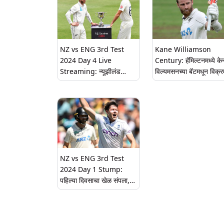
NZ vs ENG 3rd Test
Kane Williamson
2024 Day 4 Live
Century: हॅमिल्टनमध्ये के
Streaming: न्यूझीलंड
विल्यमसनच्या बॅटमधून विक्र
विजयापासून 8 विकेट दूर, जाणून
शतक, इंग्लंडविरुद्ध केला
घ्या चौथ्या दिवसाचे थेट प्रक्षेपण
विश्वविक्रम
कधी, कुठे आणि कसे पहायचे
NZ vs ENG 3rd Test
2024 Day 1 Stump:
पहिल्या दिवसाचा खेळ संपला,
न्यूझीलंडची दमदार सुरुवात, 9
विकेट गमावून केल्या 315 धावा;
येथे पहा स्कोअरकार्ड