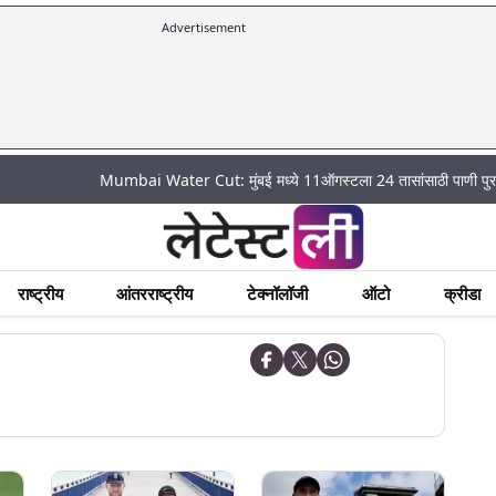
Advertisement
Mumbai Water Cut: मुंबई मध्ये 11ऑगस्टला 24 तासांसाठी पाणी पुरवठा राहणार ब
राष्ट्रीय
आंतरराष्ट्रीय
टेक्नॉलॉजी
ऑटो
क्रीडा