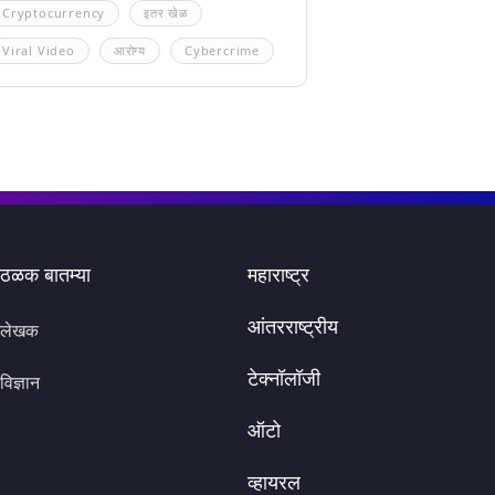
Cryptocurrency
इतर खेळ
Viral Video
आरोग्य
Cybercrime
ठळक बातम्या
महाराष्ट्र
आंतरराष्ट्रीय
लेखक
टेक्नॉलॉजी
विज्ञान
ऑटो
व्हायरल