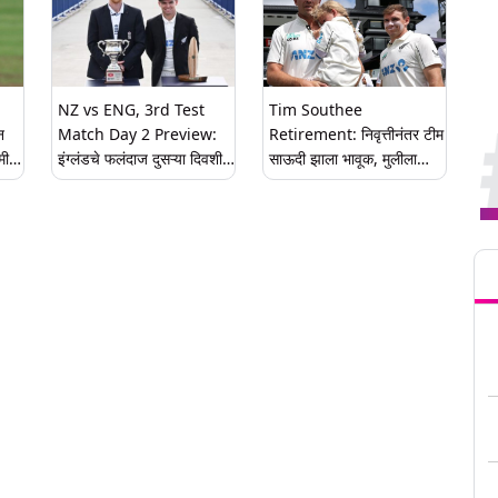
NZ vs ENG, 3rd Test
Tim Southee
न
Match Day 2 Preview:
Retirement: निवृत्तीनंतर टीम
मी
इंग्लंडचे फलंदाज दुसऱ्या दिवशी
साऊदी झाला भावूक, मुलीला
मोठी धावसंख्या उभारू शकतील
कडेवर घेऊन उतरला मैदानात;
का? की न्यूझीलंडचे गोलंदाज
शानदार कारकिर्दीचा शेवट
कहर करणार, दुसऱ्या दिवशी खेळ
(Watch Video)
Tren
सुरू होण्यापूर्वी खेळपट्टीचा
अहवाल, मिनी बॅटल आणि लाइव्ह
स्ट्रीमिंग यासह सर्व तपशील घ्या
जाणून