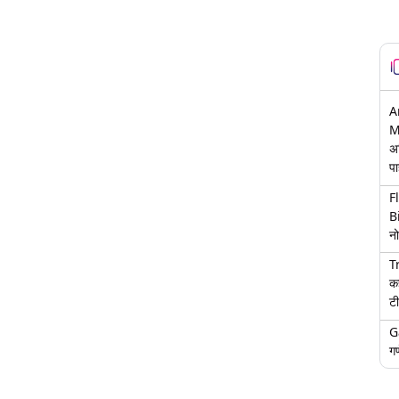
A
M
अ
पा
F
B
नो
T
क
टी
G
गण