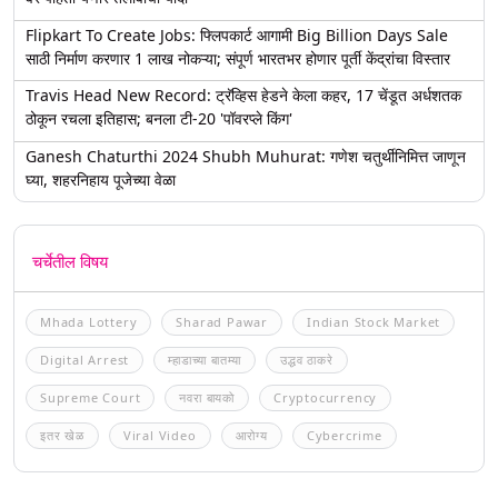
Flipkart To Create Jobs: फ्लिपकार्ट आगामी Big Billion Days Sale
साठी निर्माण करणार 1 लाख नोकऱ्या; संपूर्ण भारतभर होणार पूर्ती केंद्रांचा विस्तार
Travis Head New Record: ट्रॅव्हिस हेडने केला कहर, 17 चेंडूत अर्धशतक
ठोकून रचला इतिहास; बनला टी-20 'पॉवरप्ले किंग'
Ganesh Chaturthi 2024 Shubh Muhurat: गणेश चतुर्थीनिमित्त जाणून
घ्या, शहरनिहाय पूजेच्या वेळा
चर्चेतील विषय
Mhada Lottery
Sharad Pawar
Indian Stock Market
Digital Arrest
म्हाडाच्या बातम्या
उद्धव ठाकरे
Supreme Court
नवरा बायको
Cryptocurrency
इतर खेळ
Viral Video
आरोग्य
Cybercrime