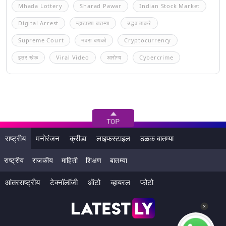
Mhada Lottery
Sharad Pawar
Indian Stock Market
Digital Arrest
म्हाडाच्या बातम्या
उद्धव ठाकरे
Supreme Court
नवरा बायको
Cryptocurrency
इतर खेळ
Viral Video
आरोग्य
Cybercrime
राष्ट्रीय
मनोरंजन
क्रीडा
लाइफस्टाइल
ठळक बातम्या
राष्ट्रीय
राजकीय
माहिती
शिक्षण
बातम्या
आंतरराष्ट्रीय
टेक्नॉलॉजी
ऑटो
व्हायरल
फोटो