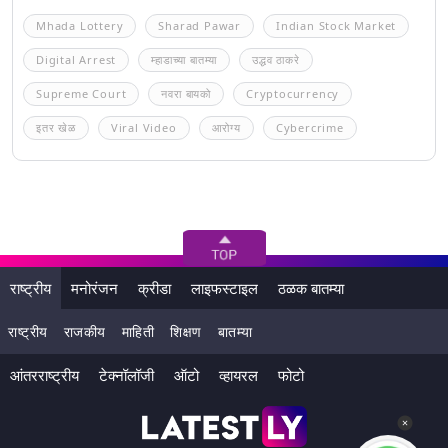
Mhada Lottery
Sharad Pawar
Indian Stock Market
Digital Arrest
म्हाडाच्या बातम्या
उद्धव ठाकरे
Supreme Court
नवरा बायको
Cryptocurrency
इतर खेळ
Viral Video
आरोग्य
Cybercrime
राष्ट्रीय
मनोरंजन
क्रीडा
लाइफस्टाइल
ठळक बातम्या
राष्ट्रीय
राजकीय
माहिती
शिक्षण
बातम्या
आंतरराष्ट्रीय
टेक्नॉलॉजी
ऑटो
व्हायरल
फोटो