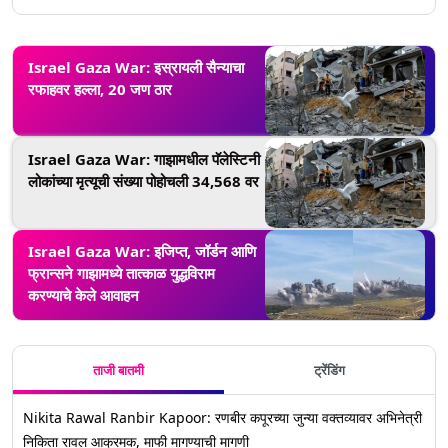
Israel Gaza War: इस्रायली सैन्याचा
रफाहवर हल्ला, 20 जण ठार
Israel Gaza War: गाझामधील पॅलेस्टिनी
लोकांच्या मृत्यूची संख्या पोहोचली 34,568 वर
Israel Gaza War: इजिप्त, जॉर्डन आणि
फ्रान्सने गाझामध्ये तात्काळ युद्धविराम
करण्याचे केले आवाहन
ताजी बातमी
ट्रेंडिंग
Nikita Rawal Ranbir Kapoor: रणबीर कपूरच्या जुन्या वक्तव्यावर अभिनेत्री
निकिता रावल आक्रमक, माफी मागण्याची मागणी