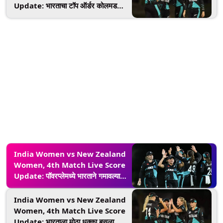
Update: भारताचा टॉप ऑर्डर कोलमडला,
10 षटकांत गमावल्या चार विकेट
India Women vs New Zealand
Women, 4th Match Live Score
Update: पॉवरप्लेमध्ये भारताने गमावल्या
तीन विकेट, कर्णधार हरमनप्रीत कौरने केले
निराश
India Women vs New Zealand
Women, 4th Match Live Score
Update: भारताला मोठा धक्का बसला,