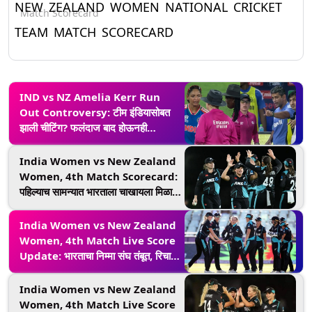
NEW ZEALAND WOMEN NATIONAL CRICKET
Match Scorecard
TEAM MATCH SCORECARD
IND vs NZ Amelia Kerr Run
Out Controversy: टीम इंडियासोबत
झाली चीटिंग? फलंदाज बाद होऊनही
पॅव्हेलियनमध्ये गेला नाही; वाचा नेमक काय
घडल
India Women vs New Zealand
Women, 4th Match Scorecard:
पहिल्याच सामन्यात भारताला चाखायला मिळाली
पराभवाची चव, न्यूझीलंडने 58 धावांनी जिंकला
सामना; फलंदाज ठरले स्पशेल अपयशी
India Women vs New Zealand
Women, 4th Match Live Score
Update: भारताचा निम्मा संघ तंबूत, रिचा
घोष 12 धावा करुन बाद
India Women vs New Zealand
Women, 4th Match Live Score