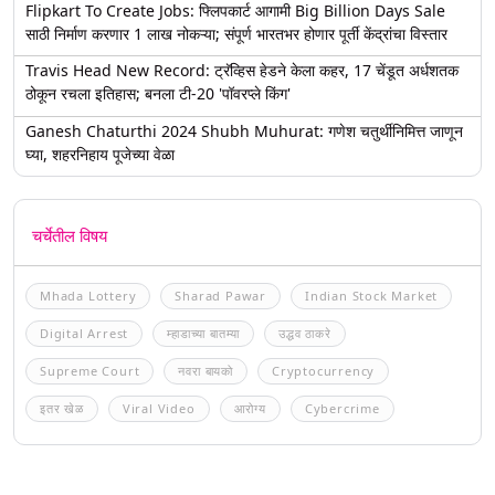
Flipkart To Create Jobs: फ्लिपकार्ट आगामी Big Billion Days Sale
साठी निर्माण करणार 1 लाख नोकऱ्या; संपूर्ण भारतभर होणार पूर्ती केंद्रांचा विस्तार
Travis Head New Record: ट्रॅव्हिस हेडने केला कहर, 17 चेंडूत अर्धशतक
ठोकून रचला इतिहास; बनला टी-20 'पॉवरप्ले किंग'
Ganesh Chaturthi 2024 Shubh Muhurat: गणेश चतुर्थीनिमित्त जाणून
घ्या, शहरनिहाय पूजेच्या वेळा
चर्चेतील विषय
Mhada Lottery
Sharad Pawar
Indian Stock Market
Digital Arrest
म्हाडाच्या बातम्या
उद्धव ठाकरे
Supreme Court
नवरा बायको
Cryptocurrency
इतर खेळ
Viral Video
आरोग्य
Cybercrime