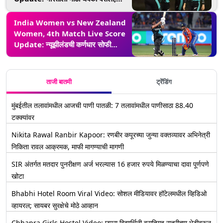
दुसऱ्याच षटकात शेफाली वर्मा झाली बाद
India Women vs New Zealand
Women, 4th Match Live Score
Update: न्यूझीलंडची कर्णधार सोफी
डेव्हाईनचे अर्धशतक, भारतासमोर विजयासाठी
161 धावांचे लक्ष्य
ताजी बातमी
ट्रेंडिंग
मुंबईतील तलावांमधील आजची पाणी पातळी: 7 तलावांमधील पाणीसाठा 88.40
टक्क्यांवर
Nikita Rawal Ranbir Kapoor: रणबीर कपूरच्या जुन्या वक्तव्यावर अभिनेत्री
निकिता रावल आक्रमक, माफी मागण्याची मागणी
SIR अंतर्गत मतदार पुनरीक्षण अर्ज भरल्यास 16 हजार रुपये मिळण्याचा दावा पूर्णपणे
खोटा
Bhabhi Hotel Room Viral Video: सोशल मीडियावर हॉटेलमधील व्हिडिओ
व्हायरल; सायबर सुरक्षेचे मोठे आव्हान
Chhapra Girls Hostel Video: छपरा विद्यार्थिनी वसतिगृह रात्रीच्या भेटीवरून