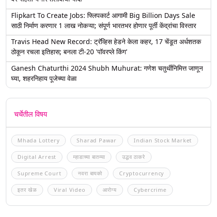
Flipkart To Create Jobs: फ्लिपकार्ट आगामी Big Billion Days Sale
साठी निर्माण करणार 1 लाख नोकऱ्या; संपूर्ण भारतभर होणार पूर्ती केंद्रांचा विस्तार
Travis Head New Record: ट्रॅव्हिस हेडने केला कहर, 17 चेंडूत अर्धशतक
ठोकून रचला इतिहास; बनला टी-20 'पॉवरप्ले किंग'
Ganesh Chaturthi 2024 Shubh Muhurat: गणेश चतुर्थीनिमित्त जाणून
घ्या, शहरनिहाय पूजेच्या वेळा
चर्चेतील विषय
Mhada Lottery
Sharad Pawar
Indian Stock Market
Digital Arrest
म्हाडाच्या बातम्या
उद्धव ठाकरे
Supreme Court
नवरा बायको
Cryptocurrency
इतर खेळ
Viral Video
आरोग्य
Cybercrime