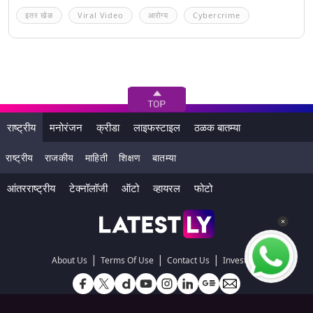
इतर खेळ
Viral Video
आरोग्य
Cybercrime
राष्ट्रीय
मनोरंजन
क्रीडा
लाइफस्टाइल
ठळक बातम्या
राष्ट्रीय
राजकीय
माहिती
शिक्षण
बातम्या
आंतरराष्ट्रीय
टेक्नॉलॉजी
ऑटो
व्हायरल
फोटो
|
|
|
About Us
Terms Of Use
Contact Us
Investors