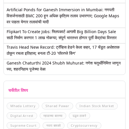
Artificial Ponds for Ganesh Immersion in Mumbai: गणपती
विसर्जनासाठी BMC 200 हून अधिक कृत्रिम तलाव उभारणार; Google Maps
वर पाहता येणार तलावांची यादी
Flipkart To Create Jobs: फ्लिपकार्ट आगामी Big Billion Days Sale
साठी निर्माण करणार 1 लाख नोकऱ्या; संपूर्ण भारतभर होणार पूर्ती केंद्रांचा विस्तार
Travis Head New Record: ट्रॅव्हिस हेडने केला कहर, 17 चेंडूत अर्धशतक
ठोकून रचला इतिहास; बनला टी-20 'पॉवरप्ले किंग'
Ganesh Chaturthi 2024 Shubh Muhurat: गणेश चतुर्थीनिमित्त जाणून
घ्या, शहरनिहाय पूजेच्या वेळा
चर्चेतील विषय
Mhada Lottery
Sharad Pawar
Indian Stock Market
Digital Arrest
म्हाडाच्या बातम्या
उद्धव ठाकरे
Supreme Court
नवरा बायको
Cryptocurrency