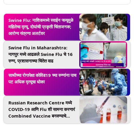
Swine Flu: नाशिकमध्ये स्वाईन फ्ल्यूमुळे
महिलेचा मृत्यू, दोघांची प्रकृती चिंताजनक;
आरोग्य यंत्रणा अलर्टवर
Swine Flu in Maharashtra:
नागपुर मध्ये आढळले Swine Flu चे 16
रुग्ण, प्रशासनाच्या चिंतेत वाढ
साथीच्या रोगापेक्षा कोविड19 च्या रुग्णांना पाच
पट अधिक मृत्यूचा धोका
Russian Research Centre मध्ये
COVID-19 आणि Flu शी सामना करणारं
Combined Vaccine बनवण्याचे
प्रयत्न सुरू; जाणून घ्या रशियामधील कोविड
19 लसीबद्दलचे महत्त्वाचे अपडेट्स