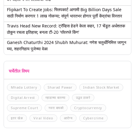
Flipkart To Create Jobs: फ्लिपकार्ट आगामी Big Billion Days Sale
साठी निर्माण करणार 1 लाख नोकऱ्या; संपूर्ण भारतभर होणार पूर्ती केंद्रांचा विस्तार
Travis Head New Record: ट्रॅव्हिस हेडने केला कहर, 17 चेंडूत अर्धशतक
ठोकून रचला इतिहास; बनला टी-20 'पॉवरप्ले किंग'
Ganesh Chaturthi 2024 Shubh Muhurat: गणेश चतुर्थीनिमित्त जाणून
घ्या, शहरनिहाय पूजेच्या वेळा
चर्चेतील विषय
Mhada Lottery
Sharad Pawar
Indian Stock Market
Digital Arrest
म्हाडाच्या बातम्या
उद्धव ठाकरे
Supreme Court
नवरा बायको
Cryptocurrency
इतर खेळ
Viral Video
आरोग्य
Cybercrime