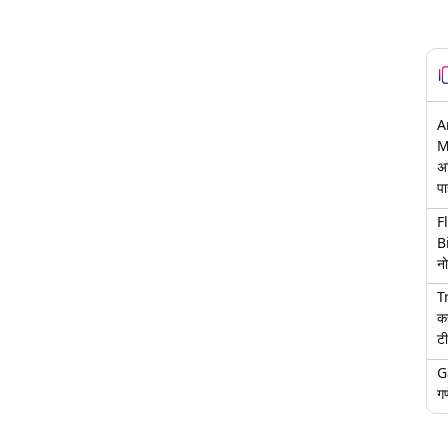
A
M
अ
पा
F
B
नो
T
क
टी
G
गण