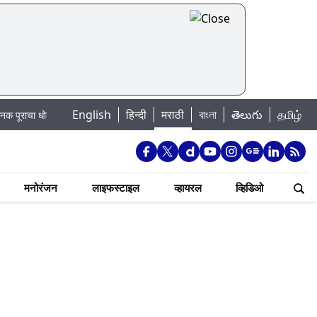
English
हिन्दी
मराठी
বাংলা
తెలుగు
தமிழ்
ोका: खडकवासला धरणातून मुठानदी पात्रात विसर्ग सुरु; नागरिकांना नदीपात्रात न उतरण्या
मनोरंजन
लाइफस्टाइल
व्हायरल
व्हिडिओ