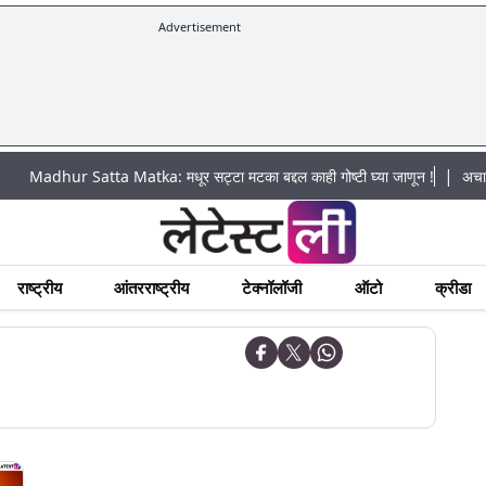
Advertisement
|
ur Satta Matka: मधूर सट्टा मटका बद्दल काही गोष्टी घ्या जाणून !
अचानक पूराचा ध
राष्ट्रीय
आंतरराष्ट्रीय
टेक्नॉलॉजी
ऑटो
क्रीडा