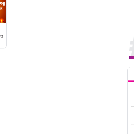
्त
,
करा
Tren