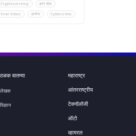
Cryptocurrency
इतर खेळ
Viral Video
आरोग्य
Cybercrime
ठळक बातम्या
महाराष्ट्र
आंतरराष्ट्रीय
लेखक
टेक्नॉलॉजी
विज्ञान
ऑटो
व्हायरल