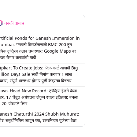
नक्की वाचाच
rtificial Ponds for Ganesh Immersion in
umbai: गणपती विसर्जनासाठी BMC 200 हून
धिक कृत्रिम तलाव उभारणार; Google Maps वर
हता येणार तलावांची यादी
lipkart To Create Jobs: फ्लिपकार्ट आगामी Big
illion Days Sale साठी निर्माण करणार 1 लाख
कऱ्या; संपूर्ण भारतभर होणार पूर्ती केंद्रांचा विस्तार
ravis Head New Record: ट्रॅव्हिस हेडने केला
हर, 17 चेंडूत अर्धशतक ठोकून रचला इतिहास; बनला
-20 'पॉवरप्ले किंग'
anesh Chaturthi 2024 Shubh Muhurat:
ेश चतुर्थीनिमित्त जाणून घ्या, शहरनिहाय पूजेच्या वेळा