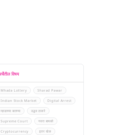
चर्चेतील विषय
Mhada Lottery
Sharad Pawar
Indian Stock Market
Digital Arrest
म्हाडाच्या बातम्या
उद्धव ठाकरे
Supreme Court
नवरा बायको
Cryptocurrency
इतर खेळ