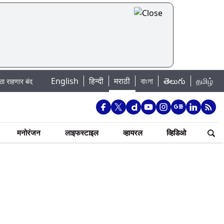
English
|
हिन्दी
मराठी
বাংলা
తెలుగు
தமிழ்
द; पहा कुठे असेल पाणी बंद
Madhur Satta Matka: मधूर सट्टा मटका बद्दल काही गोष
मनोरंजन
लाइफस्टाइल
व्हायरल
व्हिडिओ