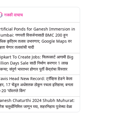
नक्की वाचाच
rtificial Ponds for Ganesh Immersion in
umbai: गणपती विसर्जनासाठी BMC 200 हून
धिक कृत्रिम तलाव उभारणार; Google Maps वर
हता येणार तलावांची यादी
lipkart To Create Jobs: फ्लिपकार्ट आगामी Big
illion Days Sale साठी निर्माण करणार 1 लाख
कऱ्या; संपूर्ण भारतभर होणार पूर्ती केंद्रांचा विस्तार
ravis Head New Record: ट्रॅव्हिस हेडने केला
हर, 17 चेंडूत अर्धशतक ठोकून रचला इतिहास; बनला
-20 'पॉवरप्ले किंग'
anesh Chaturthi 2024 Shubh Muhurat:
ेश चतुर्थीनिमित्त जाणून घ्या, शहरनिहाय पूजेच्या वेळा