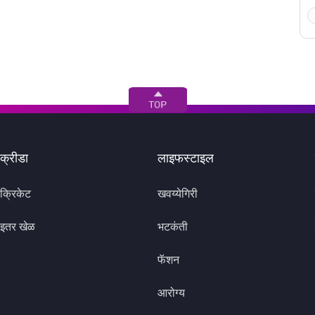
क्रीडा
लाइफस्टाइल
क्रिकेट
खवय्येगिरी
इतर खेळ
भटकंती
फॅशन
आरोग्य