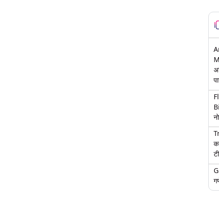
A
M
अ
पा
F
B
नो
T
क
टी
G
गण