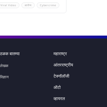
Viral Video
आरोग्य
Cybercrime
ठळक बातम्या
महाराष्ट्र
आंतरराष्ट्रीय
लेखक
टेक्नॉलॉजी
विज्ञान
ऑटो
व्हायरल