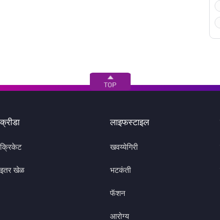
क्रीडा
लाइफस्टाइल
क्रिकेट
खवय्येगिरी
इतर खेळ
भटकंती
फॅशन
आरोग्य