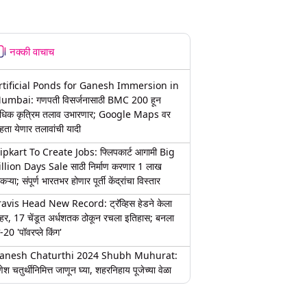
नक्की वाचाच
rtificial Ponds for Ganesh Immersion in
umbai: गणपती विसर्जनासाठी BMC 200 हून
धिक कृत्रिम तलाव उभारणार; Google Maps वर
हता येणार तलावांची यादी
lipkart To Create Jobs: फ्लिपकार्ट आगामी Big
illion Days Sale साठी निर्माण करणार 1 लाख
कऱ्या; संपूर्ण भारतभर होणार पूर्ती केंद्रांचा विस्तार
ravis Head New Record: ट्रॅव्हिस हेडने केला
हर, 17 चेंडूत अर्धशतक ठोकून रचला इतिहास; बनला
-20 'पॉवरप्ले किंग'
anesh Chaturthi 2024 Shubh Muhurat:
ेश चतुर्थीनिमित्त जाणून घ्या, शहरनिहाय पूजेच्या वेळा