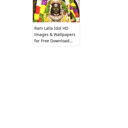
Ram Lalla Idol HD
Images & Wallpapers
for Free Download
Online: रामलल्लांच्या
प्राणप्रतिष्ठेनंतर 'राघव'रूपी
श्रीरामाचे खास फोटोज आले
समोर, इथे करा डाऊनलोड