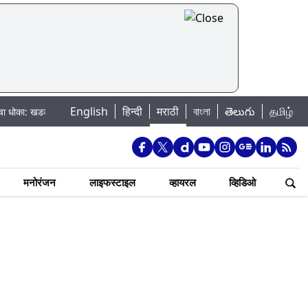
English
हिन्दी
मराठी
বাংলা
తెలుగు
தமிழ்
कवासला धरणातून मुठानदी पात्रात विसर्ग सुरु; नागरिकांना नदीपात्रात न उतरण्याचे प्रशा
मनोरंजन
लाइफस्टाइल
व्हायरल
व्हिडिओ