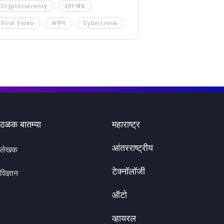
Cryptocurrency
इतर खेळ
Viral Video
आरोग्य
Cybercrime
ठळक बातम्या
महाराष्ट्र
आंतरराष्ट्रीय
लेखक
टेक्नॉलॉजी
विज्ञान
ऑटो
व्हायरल