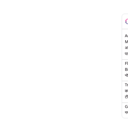
A
M
अ
पा
F
B
नो
T
क
टी
G
गण