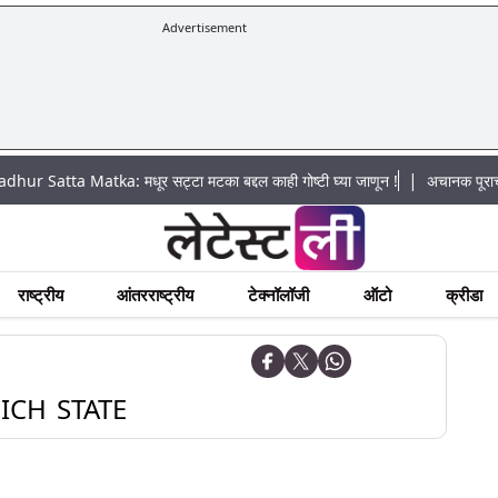
Advertisement
|
a Matka: मधूर सट्टा मटका बद्दल काही गोष्टी घ्या जाणून !
अचानक पूराचा धोका: खड
राष्ट्रीय
आंतरराष्ट्रीय
टेक्नॉलॉजी
ऑटो
क्रीडा
CH STATE