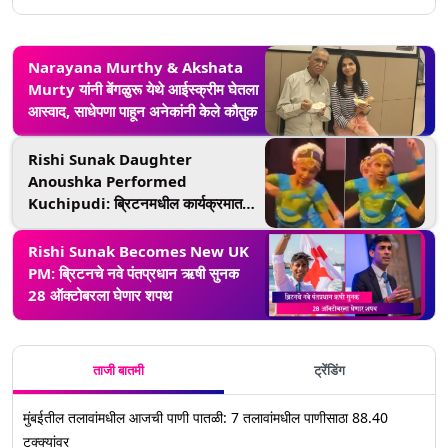
Narayana Murthy & Akshata
Murty यांनी बेंगळुरू येथे आईस्क्रीम घेतला
आस्वाद, साधेपणा पाहून अनेकांनी केले कौतुक
Rishi Sunak Daughter
Anoushka Performed
Kuchipudi: ब्रिटनमधील कार्यक्रमात
ऋषी सुनक यांची मुलगी अनुष्काने सादर केले
'कुचीपुडी' नृत्य, Watch Video
Rishi Sunak Becomes New UK
PM: ब्रिटनचे नवे पंतप्रधान ऋषी सुनक
28 ऑक्टोबरला घेणार शपथ
ताजी बातमी
ट्रेंडिंग
मुंबईतील तलावांमधील आजची पाणी पातळी: 7 तलावांमधील पाणीसाठा 88.40
टक्क्यांवर