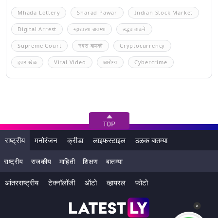
Mhada Lottery
Sharad Pawar
Indian Stock Market
Digital Arrest
म्हाडाच्या बातम्या
उद्धव ठाकरे
Supreme Court
नवरा बायको
Cryptocurrency
इतर खेळ
Viral Video
आरोग्य
Cybercrime
राष्ट्रीय
मनोरंजन
क्रीडा
लाइफस्टाइल
ठळक बातम्या
राष्ट्रीय
राजकीय
माहिती
शिक्षण
बातम्या
आंतरराष्ट्रीय
टेक्नॉलॉजी
ऑटो
व्हायरल
फोटो