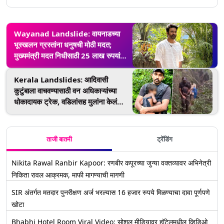
Wayanad Landslide: वायनाडच्या
भूस्खलन ग्रस्तांना धनुषची मोठी मदत;
मुख्यमंत्री मदत निधीसाठी 25 लाख रुपयांची
देणगी
Kerala Landslides: आदिवासी
कुटुंबाला वाचवण्यासाठी वन अधिकाऱ्यांच्या
धोकादायक ट्रेक, वडिलांसह मुलांना केलं
रेस्क्यू (Watch Video)
ताजी बातमी
ट्रेंडिंग
Nikita Rawal Ranbir Kapoor: रणबीर कपूरच्या जुन्या वक्तव्यावर अभिनेत्री
निकिता रावल आक्रमक, माफी मागण्याची मागणी
SIR अंतर्गत मतदार पुनरीक्षण अर्ज भरल्यास 16 हजार रुपये मिळण्याचा दावा पूर्णपणे
खोटा
Bhabhi Hotel Room Viral Video: सोशल मीडियावर हॉटेलमधील व्हिडिओ