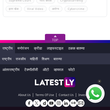
Supreme Court
नवरा बायको
Cryptocurrency
इतर खेळ
Viral Video
आरोग्य
Cybercrime
राष्ट्रीय
मनोरंजन
क्रीडा
लाइफस्टाइल
ठळक बातम्या
राष्ट्रीय
राजकीय
माहिती
शिक्षण
बातम्या
आंतरराष्ट्रीय
टेक्नॉलॉजी
ऑटो
व्हायरल
फोटो
|
|
|
About Us
Terms Of Use
Contact Us
Investors