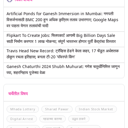
Artificial Ponds for Ganesh Immersion in Mumbai: गणपती
विसर्जनासाठी BMC 200 हून अधिक कृत्रिम तलाव उभारणार; Google Maps
वर पाहता येणार तलावांची यादी
Flipkart To Create Jobs: फ्लिपकार्ट आगामी Big Billion Days Sale
साठी निर्माण करणार 1 लाख नोकऱ्या; संपूर्ण भारतभर होणार पूर्ती केंद्रांचा विस्तार
Travis Head New Record: ट्रॅव्हिस हेडने केला कहर, 17 चेंडूत अर्धशतक
ठोकून रचला इतिहास; बनला टी-20 'पॉवरप्ले किंग'
Ganesh Chaturthi 2024 Shubh Muhurat: गणेश चतुर्थीनिमित्त जाणून
घ्या, शहरनिहाय पूजेच्या वेळा
चर्चेतील विषय
Mhada Lottery
Sharad Pawar
Indian Stock Market
Digital Arrest
म्हाडाच्या बातम्या
उद्धव ठाकरे