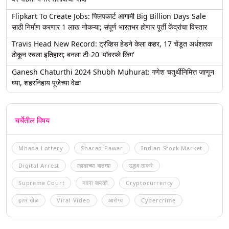
Flipkart To Create Jobs: फ्लिपकार्ट आगामी Big Billion Days Sale
साठी निर्माण करणार 1 लाख नोकऱ्या; संपूर्ण भारतभर होणार पूर्ती केंद्रांचा विस्तार
Travis Head New Record: ट्रॅव्हिस हेडने केला कहर, 17 चेंडूत अर्धशतक
ठोकून रचला इतिहास; बनला टी-20 'पॉवरप्ले किंग'
Ganesh Chaturthi 2024 Shubh Muhurat: गणेश चतुर्थीनिमित्त जाणून
घ्या, शहरनिहाय पूजेच्या वेळा
चर्चेतील विषय
Mhada Lottery
Sharad Pawar
Indian Stock Market
Digital Arrest
म्हाडाच्या बातम्या
उद्धव ठाकरे
Supreme Court
नवरा बायको
Cryptocurrency
इतर खेळ
Viral Video
आरोग्य
Cybercrime