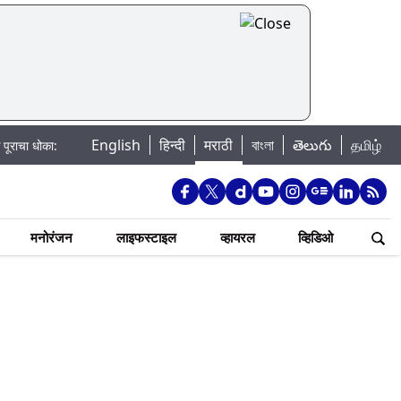
English
हिन्दी
मराठी
বাংলা
తెలుగు
தமிழ்
: खडकवासला धरणातून मुठानदी पात्रात विसर्ग सुरु; नागरिकांना नदीपात्रात न उतरण्याचे प
मनोरंजन
लाइफस्टाइल
व्हायरल
व्हिडिओ