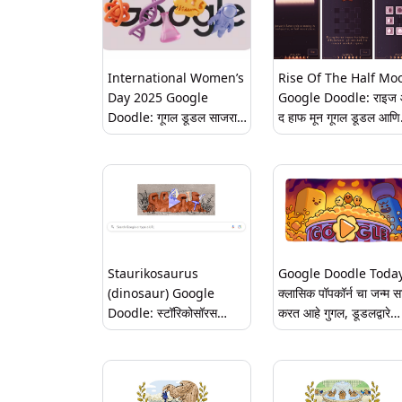
International Women’s
Rise Of The Half Mo
Day 2025 Google
Google Doodle: राइज
Doodle: गूगल डूडल साजरा
द हाफ मून गूगल डूडल आणि
करतंय आंतरराष्ट्रीय महिला दिन
आकर्षक खेळ
Staurikosaurus
Google Doodle Today
(dinosaur) Google
क्लासिक पॉपकॉर्न चा जन्म स
Doodle: स्टॉरिकोसॉरस
करत आहे गुगल, डूडलद्वारे
(डायनोसॉर) साठी आज गूगल चं
इंटरेक्टिव गेम समर्पित
खास डूडल