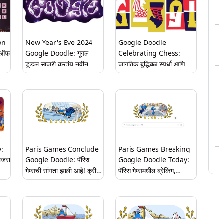
on
New Year's Eve 2024
Google Doodle
 ऑफ
Google Doodle: गूगल
Celebrating Chess:
डूडल साजरी करतंय नवीन
जागतिक बुद्धिबळ स्पर्धा आणि
वर्षाची संध्याकाळ, सरत्या वर्षाला
खेळाच्या सन्मानार्थ खास गूगल
निरोप
डूडल; घ्या जाणून
:
Paris Games Conclude
Paris Games Breaking
ाजरा
Google Doodle: पॅरिस
Google Doodle Today:
गेम्सची सांगता झाली आहे! क्रीडा
पॅरिस गेम्समधील ब्रेकिंग,
प्रेमींनो गूगल डूडल पाहिलं का?
प्रसारमाध्यमांतील ऑलिम्पिक
वार्तांकनावर खास गूगल डूडल