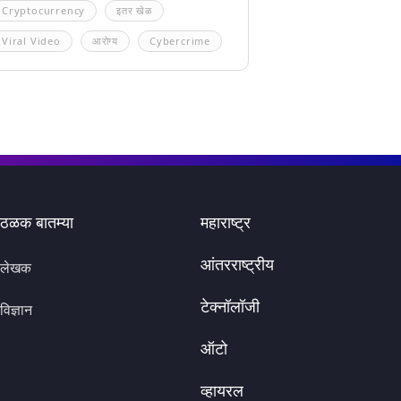
Cryptocurrency
इतर खेळ
Viral Video
आरोग्य
Cybercrime
ठळक बातम्या
महाराष्ट्र
आंतरराष्ट्रीय
लेखक
टेक्नॉलॉजी
विज्ञान
ऑटो
व्हायरल