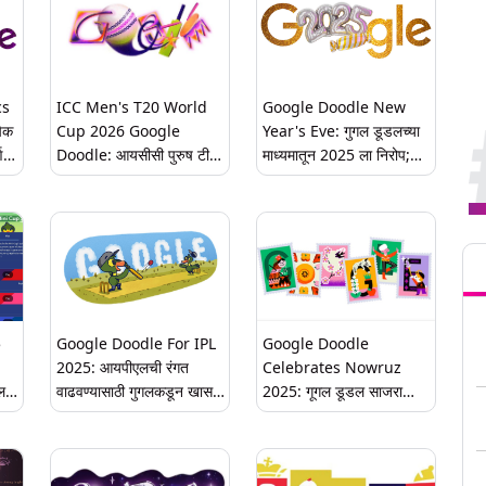
cs
ICC Men's T20 World
Google Doodle New
िक
Cup 2026 Google
Year's Eve: गुगल डूडलच्या
ण
Doodle: आयसीसी पुरुष टी२०
माध्यमातून 2025 ला निरोप;
केला
विश्वचषक 2026 चा थरार सुरू;
2026 च्या स्वागतासाठी खास 'न्यू
िक
गुगल डूडलद्वारे क्रिकेट उत्सवाचे
इयर ईव्ह' अ‍ॅनिमेशन
खास सेलिब्रेशन
Tren
5
Google Doodle For IPL
Google Doodle
2025: आयपीएलची रंगत
Celebrates Nowruz
ल
वाढवण्यासाठी गुगलकडून खास
2025: गूगल डूडल साजरा
र?
डूडल; एकाच क्लिकवर मिळणार
करतंय पतेती अर्थात नवरोझ
सामना, खेळाडूंची माहिती
2024