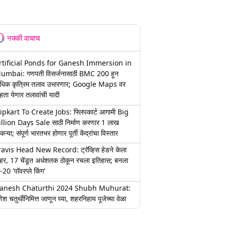
नक्की वाचाच
rtificial Ponds for Ganesh Immersion in
umbai: गणपती विसर्जनासाठी BMC 200 हून
धिक कृत्रिम तलाव उभारणार; Google Maps वर
हता येणार तलावांची यादी
lipkart To Create Jobs: फ्लिपकार्ट आगामी Big
illion Days Sale साठी निर्माण करणार 1 लाख
कऱ्या; संपूर्ण भारतभर होणार पूर्ती केंद्रांचा विस्तार
ravis Head New Record: ट्रॅव्हिस हेडने केला
हर, 17 चेंडूत अर्धशतक ठोकून रचला इतिहास; बनला
-20 'पॉवरप्ले किंग'
anesh Chaturthi 2024 Shubh Muhurat:
ेश चतुर्थीनिमित्त जाणून घ्या, शहरनिहाय पूजेच्या वेळा