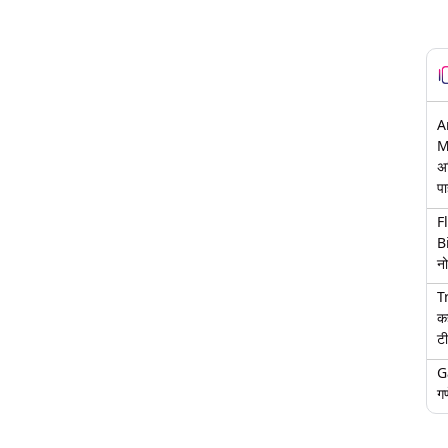
A
M
अ
पा
F
B
नो
T
क
टी
G
गण