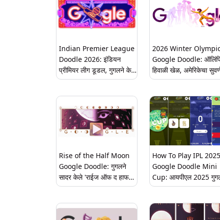
Indian Premier League
2026 Winter Olympi
Doodle 2026: इंडियन
Google Doodle: ऑलिंप
प्रीमियर लीग डूडल, गुगलने केले
हिवाळी खेळ, अमेरिकेचा सुवर्
क्रिकेटच्या सर्वात मोठ्या
विजय; गुगल डूडलने साजरा 
उत्सवाचे स्वागत
फिगर स्केटिंगमधील ऐतिहास
विजय
Rise of the Half Moon
How To Play IPL 202
Google Doodle: गुगलने
Google Doodle Mini
सादर केले 'राईज ऑफ द हाफ
Cup: आयपीएल 2025 गुग
मून एप्रिल' नावाने लूनर-थीम
डूडल मिनी कप कसा खेळणा
असलेल्या कार्ड गेमचे डूडल
तुमच्या आवडत्या संघाला कसे
(View Pic)
चिअर कराल; जाणून घ्या