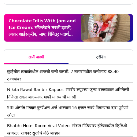
Chocolate Idlis With Jam and
Ice Cream: चॉकलेटने भरली इडली,
त्यावर आईस्क्रीम, जाम; विचित्र पदार्थ
सोशल मीडियावर व्हायरल
ताजी बातमी
ट्रेंडिंग
मुंबईतील तलावांमधील आजची पाणी पातळी: 7 तलावांमधील पाणीसाठा 88.40
टक्क्यांवर
Nikita Rawal Ranbir Kapoor: रणबीर कपूरच्या जुन्या वक्तव्यावर अभिनेत्री
निकिता रावल आक्रमक, माफी मागण्याची मागणी
SIR अंतर्गत मतदार पुनरीक्षण अर्ज भरल्यास 16 हजार रुपये मिळण्याचा दावा पूर्णपणे
खोटा
Bhabhi Hotel Room Viral Video: सोशल मीडियावर हॉटेलमधील व्हिडिओ
व्हायरल; सायबर सुरक्षेचे मोठे आव्हान