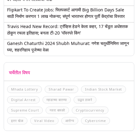
Flipkart To Create Jobs: फ्लिपकार्ट आगामी Big Billion Days Sale
साठी निर्माण करणार 1 लाख नोकऱ्या; संपूर्ण भारतभर होणार पूर्ती केंद्रांचा विस्तार
Travis Head New Record: ट्रॅव्हिस हेडने केला कहर, 17 चेंडूत अर्धशतक
ठोकून रचला इतिहास; बनला टी-20 'पॉवरप्ले किंग'
Ganesh Chaturthi 2024 Shubh Muhurat: गणेश चतुर्थीनिमित्त जाणून
घ्या, शहरनिहाय पूजेच्या वेळा
चर्चेतील विषय
Mhada Lottery
Sharad Pawar
Indian Stock Market
Digital Arrest
म्हाडाच्या बातम्या
उद्धव ठाकरे
Supreme Court
नवरा बायको
Cryptocurrency
इतर खेळ
Viral Video
आरोग्य
Cybercrime