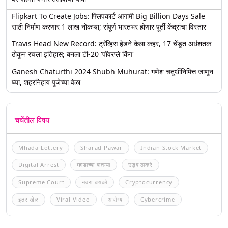
Flipkart To Create Jobs: फ्लिपकार्ट आगामी Big Billion Days Sale
साठी निर्माण करणार 1 लाख नोकऱ्या; संपूर्ण भारतभर होणार पूर्ती केंद्रांचा विस्तार
Travis Head New Record: ट्रॅव्हिस हेडने केला कहर, 17 चेंडूत अर्धशतक
ठोकून रचला इतिहास; बनला टी-20 'पॉवरप्ले किंग'
Ganesh Chaturthi 2024 Shubh Muhurat: गणेश चतुर्थीनिमित्त जाणून
घ्या, शहरनिहाय पूजेच्या वेळा
चर्चेतील विषय
Mhada Lottery
Sharad Pawar
Indian Stock Market
Digital Arrest
म्हाडाच्या बातम्या
उद्धव ठाकरे
Supreme Court
नवरा बायको
Cryptocurrency
इतर खेळ
Viral Video
आरोग्य
Cybercrime