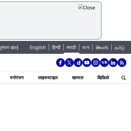
|
English
हिन्दी
मराठी
বাংলা
తెలుగు
தமிழ்
ा
Mumbai Lake Water Levels: मुंबई पाणीपुरवठा अपडेट: शहरातील 7 तलावांमधील
मनोरंजन
लाइफस्टाइल
व्हायरल
व्हिडिओ