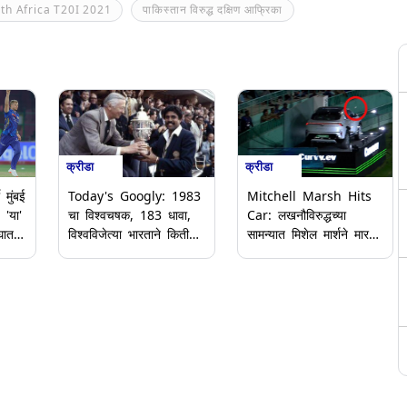
th Africa T20I 2021
पाकिस्तान विरुद्ध दक्षिण आफ्रिका
क्रीडा
क्रीडा
 मुंबई
Mitchell Marsh Hits
Today's Googly: 1983
 'या'
Car: लखनौविरुद्धच्या
चा विश्वचषक, 183 धावा,
घात
सामन्यात मिशेल मार्शने मारला
विश्वविजेत्या भारताने किती
5 लाखांचा षटकार; गाडीवर
षटकांत केला होता स्कोअर?
डेंट आला (Video)
आजच्या मजेदार गुगली
प्रश्नाचे उत्तर पहा