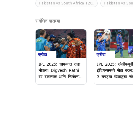
Pakistan vs South Africa T20I
Pakistan vs Sou
संबंधित बातम्या
क्रीडा
क्रीडा
IPL 2025: सामन्यात राडा
IPL 2025: प्लेऑफपूर्वी
भोवला! Digvesh Rathi
इंडियन्समध्ये मोठा बदल;
वर दंडात्मक आणि निलंबनाची
3 तगड्या खेळाडूंचा सं
कारवाई; Abhishek
प्रवेश
Sharma वरही लावला दंडा