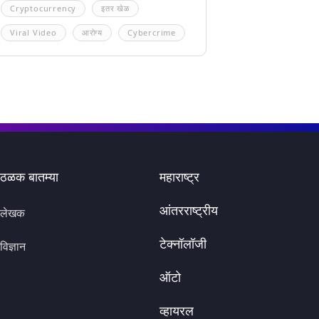
Cryptocurrency
इतर खेळ
Viral Video
आरोग्य
Cybercrime
ठळक बातम्या
महाराष्ट्र
आंतरराष्ट्रीय
लेखक
टेक्नॉलॉजी
विज्ञान
ऑटो
व्हायरल