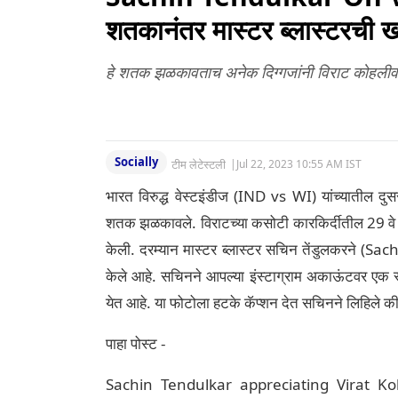
शतकानंतर मास्टर ब्लास्टरची ख
हे शतक झळकावताच अनेक दिग्गजांनी विराट कोहलीवर
Socially
टीम लेटेस्टली
|
Jul 22, 2023 10:55 AM IST
भारत विरुद्ध वेस्टइंडीज (IND vs WI) यांच्यातील दु
शतक झळकावले. विराटच्या कसोटी कारकिर्दीतील 29 वे 
केली. दरम्यान मास्टर ब्लास्टर सचिन तेंडुलकरने (S
केले आहे. सचिनने आपल्या इंस्टाग्राम अकाऊंटवर एक स
येत आहे. या फोटोला हटके कॅप्शन देत सचिनने लिहिल
पाहा पोस्ट -
Sachin Tendulkar appreciating Virat Koh