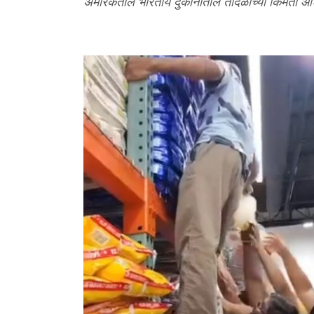
अमेरिकेतील भारतीय दुकानातील तांदळाच्या किमती आ