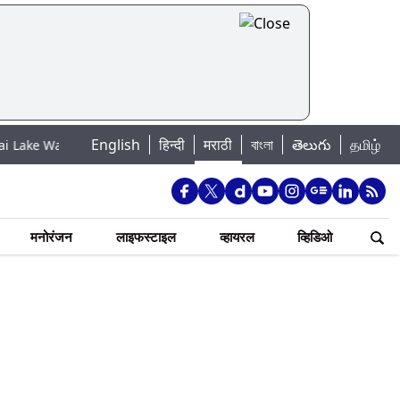
English
हिन्दी
मराठी
বাংলা
తెలుగు
தமிழ்
evels: मुंबई पाणीपुरवठा अपडेट: शहरातील 7 तलावांमधील जलसाठा 88.93 टक्क्यांवर 
मनोरंजन
लाइफस्टाइल
व्हायरल
व्हिडिओ