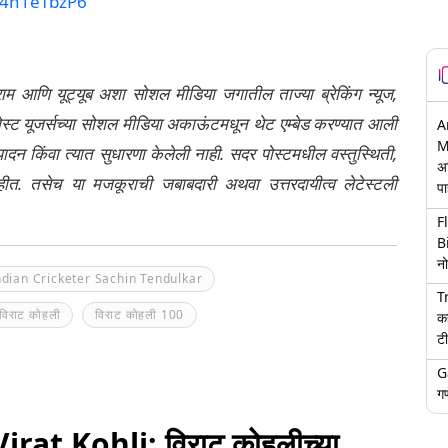
/W4n1eTbzP6
्राम आणि यूट्यूब अशा सोशल मीडिया जगातील ताज्या ब्रेकिंग न्यूज,
ेली पोस्ट यूजर्सच्या सोशल मीडिया अकाऊंटमधून थेट एम्बेड करण्यात आली
A
M
ंपादन किंवा त्यात सुधारणा केलेली नाही. सदर पोस्टमधील वस्तुस्थिती,
अ
नाहीत. तसेच या मजकूराची जबाबदारी अथवा उत्तरदायीत्व लेटेस्टली
पा
F
B
नो
ndian Cricketer Sachin Tendulkar
T
 विराट कोहली
विराट कोहली 100
क
टी
G
गण
at Kohli: विराट कोहलीच्या