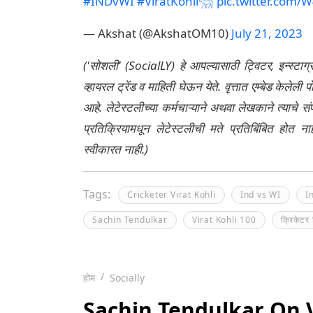
#INDvWI
#ViratKohli𓃵
pic.twitter.com
— Akshat (@AkshatOM10)
July 21, 2023
('सोशली' (SocialLY) हे आपल्यासाठी ट्विटर, इन्स्टाग
व्हायरल ट्रेंड व माहिती घेऊन येते. वृत्तात एम्बेड केल
आहे. लेटेस्टलीच्या कर्मचाऱ्याने अथवा लेखकाने त्याचे स
प्रतिक्रियामधून लेटेस्टलीची मते प्रतिबिंबित होत 
स्वीकारत नाही.)
Tags:
Cricketer Virat Kohli
Ind vs WI
I
Sachin Tendulkar
Virat Kohli 100
क्रिकेटर
होम
Socially
Sachin Tendulkar On Vir