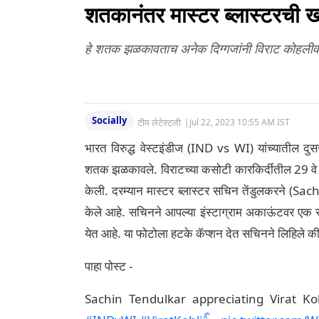
शतकानंतर मास्टर ब्लास्टरची ख
हे शतक झळकावताच अनेक दिग्गजांनी विराट कोहलीवर
Socially
टीम लेटेस्टली
|
Jul 22, 2023 10:55 AM IST
भारत विरुद्ध वेस्टइंडीज (IND vs WI) यांच्यातील दु
शतक झळकावले. विराटच्या कसोटी कारकिर्दीतील 29 वे 
केली. दरम्यान मास्टर ब्लास्टर सचिन तेंडुलकरने (S
केले आहे. सचिनने आपल्या इंस्टाग्राम अकाऊंटवर एक स
येत आहे. या फोटोला हटके कॅप्शन देत सचिनने लिहिल
पाहा पोस्ट -
Sachin Tendulkar appreciating Virat Koh