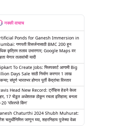
नक्की वाचाच
rtificial Ponds for Ganesh Immersion in
umbai: गणपती विसर्जनासाठी BMC 200 हून
धिक कृत्रिम तलाव उभारणार; Google Maps वर
हता येणार तलावांची यादी
lipkart To Create Jobs: फ्लिपकार्ट आगामी Big
illion Days Sale साठी निर्माण करणार 1 लाख
कऱ्या; संपूर्ण भारतभर होणार पूर्ती केंद्रांचा विस्तार
ravis Head New Record: ट्रॅव्हिस हेडने केला
हर, 17 चेंडूत अर्धशतक ठोकून रचला इतिहास; बनला
-20 'पॉवरप्ले किंग'
anesh Chaturthi 2024 Shubh Muhurat:
ेश चतुर्थीनिमित्त जाणून घ्या, शहरनिहाय पूजेच्या वेळा