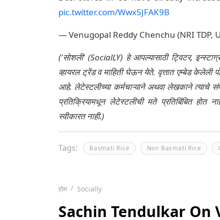
pic.twitter.com/Wwx5JFAK9B
— Venugopal Reddy Chenchu (NRI TDP, 
('सोशली' (SocialLY) हे आपल्यासाठी ट्विटर, इन्स्टाग
व्हायरल ट्रेंड व माहिती घेऊन येते. वृत्तात एम्बेड केल
आहे. लेटेस्टलीच्या कर्मचाऱ्याने अथवा लेखकाने त्याचे स
प्रतिक्रियामधून लेटेस्टलीची मते प्रतिबिंबित होत 
स्वीकारत नाही.)
Tags:
Basmati Rice
Non Basmati Rice
होम
Socially
Sachin Tendulkar On Vir