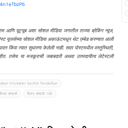
/W4n1eTbzP6
्राम आणि यूट्यूब अशा सोशल मीडिया जगातील ताज्या ब्रेकिंग न्यूज,
ेली पोस्ट यूजर्सच्या सोशल मीडिया अकाऊंटमधून थेट एम्बेड करण्यात आली
ंपादन किंवा त्यात सुधारणा केलेली नाही. सदर पोस्टमधील वस्तुस्थिती,
नाहीत. तसेच या मजकूराची जबाबदारी अथवा उत्तरदायीत्व लेटेस्टली
ndian Cricketer Sachin Tendulkar
 विराट कोहली
विराट कोहली 100