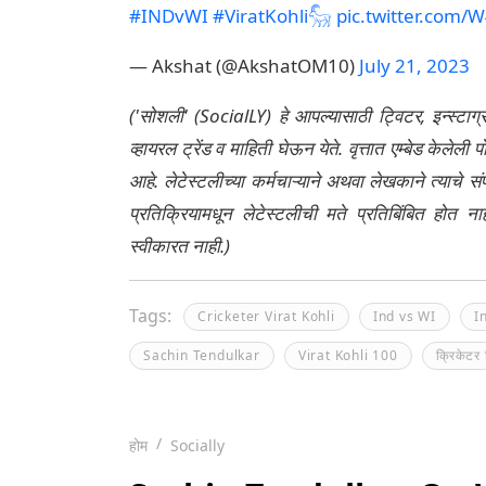
#INDvWI
#ViratKohli𓃵
pic.twitter.com
— Akshat (@AkshatOM10)
July 21, 2023
('सोशली' (SocialLY) हे आपल्यासाठी ट्विटर, इन्स्टाग
व्हायरल ट्रेंड व माहिती घेऊन येते. वृत्तात एम्बेड केल
आहे. लेटेस्टलीच्या कर्मचाऱ्याने अथवा लेखकाने त्याचे स
प्रतिक्रियामधून लेटेस्टलीची मते प्रतिबिंबित होत 
स्वीकारत नाही.)
Tags:
Cricketer Virat Kohli
Ind vs WI
I
Sachin Tendulkar
Virat Kohli 100
क्रिकेटर
होम
Socially