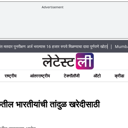
Advertisement
|
क्षण अर्ज भरल्यास 16 हजार रुपये मिळण्याचा दावा पूर्णपणे खोटा
Mumbai Lake Water L
राष्ट्रीय
आंतरराष्ट्रीय
टेक्नॉलॉजी
ऑटो
क्रीडा
ल भारतीयांची तांदुळ खरेदीसाठी