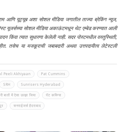
्राम आणि यूट्यूब अशा सोशल मीडिया जगातील ताज्या ब्रेकिंग न्यूज,
ेली पोस्ट यूजर्सच्या सोशल मीडिया अकाऊंटमधून थेट एम्बेड करण्यात आली
ंपादन किंवा त्यात सुधारणा केलेली नाही. सदर पोस्टमधील वस्तुस्थिती,
नाहीत. तसेच या मजकूराची जबाबदारी अथवा उत्तरदायीत्व लेटेस्टली
al Peeli Akhiyaan
Pat Cummins
SRH
Sunrisers Hyderabad
ेरी बातों में ऐसा उल्झा जिया
पॅट कमिन्स
ूर
सनराईजर्स हैदराबाद