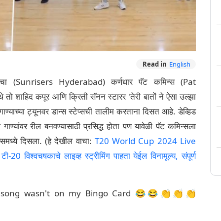
Read in
English
दचा (Sunrisers Hyderabad) कर्णधार पॅट कमिन्स (Pat
तो शाहिद कपूर आणि क्रिती सॅनन स्टारर 'तेरी बातों ने ऐसा उल्झा
ण्याच्या ट्यूनवर डान्स स्टेप्सची तालीम करताना दिसत आहे. डेव्हिड
ल गाण्यांवर रील बनवण्यासाठी प्रसिद्ध होता पण यावेळी पॅट कमिन्सला
प्समध्ये दिसला. (हे देखील वाचा:
T20 World Cup 2024 Live
20 विश्वचषकाचे लाइव्ह स्ट्रीमिंग पाहता येईल विनामूल्य, संपूर्ण
d song wasn't on my Bingo Card 😂😂👏👏👏