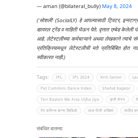
— aman (@bilateral_bully)
May 8, 2024
('सोशली' (SocialLY) हे आपल्यासाठी ट्विटर, इन्स्टाग
व्हायरल ट्रेंड व माहिती घेऊन येते. वृत्तात एम्बेड केल
आहे. लेटेस्टलीच्या कर्मचाऱ्याने अथवा लेखकाने त्याचे स
प्रतिक्रियामधून लेटेस्टलीची मते प्रतिबिंबित होत 
स्वीकारत नाही.)
Tags:
IPL
IPL 2024
Kriti Sanon
La
Pat Cummins Dance Video
Shahid Kapoor
Teri Baaton Me Aisa Uljha Jiya
कृती सेनन
त
पॅट कमिन्स डान्स व्हिडिओ
लाल पीली अखियां
शाहिद कप
संबंधित बातम्या