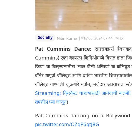
Socially
Nitin Kurhe
|
May 08, 2024 07:44 PM IST
Pat Cummins Dance:
सनरायझर्स हैदराबा
Cummins) एका व्हायरल व्हिडिओमध्ये दिसत होता जिथे 
जिया' या चित्रपटातील 'लाल पीली अखियां' या बॉलिवूड गा
वॉर्नर यापूर्वी बॉलिवूड आणि दक्षिण भारतीय चित्रपटाती
बॉलिवूड गाण्यांशी जुळणारे नवीन, मजेदार अवतारात स्टे
Streaming: क्रिकेट चाहत्यांसाठी आनंदाची बातमी! टी-
तपशील घ्या जाणून
)
Pat Cummins dancing on a Bollywoo
pic.twitter.com/OZgP6qtJ8G