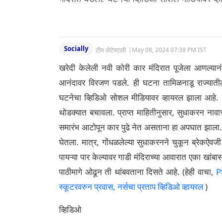
Socially
टीम लेटेस्टली
|
May 08, 2024 07:38 PM IST
खरेदी केलेली नवी कोरी कार मंदिरात पूजेला आणल्य
आनंदावर विरजण पडले. ही घटना तामिळनाडू राज्यातील 
घटनेचा व्हिडिओ सोशल मीडियावर व्हायरल झाला आहे. घ
थोडक्यात बचावला. प्राप्त माहितीनुसार, सुधाकरन नावाच
समारंभ आटोपून कार पुढे नेत असताना हा अपघात झाला. व
घेतला. मात्र, गोंधळलेल्या सुधाकरनने चुकून ब्रेकऐवजी
पायऱ्या पार केल्यावर गाडी मंदिराच्या आवारात एका खांबास
पाठीमागे ओढून ती थांबवताना दिसते आहे. (हेही वाचा,
P
स्कूटरवरुन प्रवास, नर्सचा प्रताप व्हिडिओ व्हायरल
)
व्हिडिओ