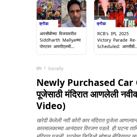
क्रीडा
क्रीडा
आरसीबीच्या विजयावरील
RCB's IPL 2025
Siddharth Mallyaच्या
Victory Parade Re-
पोस्टवर आयपीएलची
Scheduled: आरसीबीच
कारवाई; कॉपीराइटमुळे
खेळाडूंचा बेंगळुरूमध्ये रोड
पोस्ट हटवली (Video)
शो; एम चिन्नास्वामी
स्टेडियममध्ये होणार जल्ल
होम
Socially
Newly Purchased Car C
पूजेसाठी मंदिरात आणलेली नव
Video)
खरेदी केलेली नवी कोरी कार मंदिरात पूजेला आणल्य
कारमालकाच्या आनंदावर विरजण पडले. ही घटना तामिळन
मंदिरात घडली. घटनेचा व्हिडिओ सोशल मीडियावर व्हा