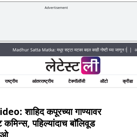
Advertisement
|
r Satta Matka: मधूर सट्टा मटका बद्दल काही गोष्टी घ्या जाणून !
अचानक पूराचा ध
राष्ट्रीय
आंतरराष्ट्रीय
टेक्नॉलॉजी
ऑटो
क्रीडा
: शाहिद कपूरच्या गाण्यावर
 कमिन्स, पहिल्यांदाच बाॅलिवूड
डिओ