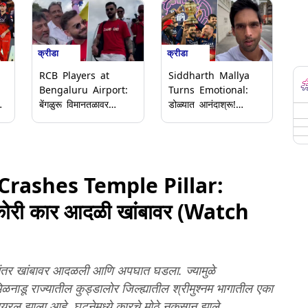
क्रीडा
क्रीडा
RCB Players at
Siddharth Mallya
Bengaluru Airport:
Turns Emotional:
े
बेंगळुरू विमानतळावर
डोळ्यात आनंदाश्रू!
आरसीबी खेळाडूंचे जोरदार
आरसीबीच्या विजयावर
स्वागत; कर्नाटकचे
सिद्धार्थ मल्ल्या भावूक;
ोष
उपमुख्यमंत्री डीके
रॉयल चॅलेंजर्स बेंगळुरूने
शिवकुमार स्वत: उपस्थित
मेडन जिंकली ट्रॉफी
(Video)
(Video)
rashes Temple Pillar:
ीकोरी कार आदळी खांबावर (Watch
ानंतर खांबावर आदळली आणि अपघात घडला. ज्यामुळे
ाडू राज्यातील कुड्डालोर जिल्ह्यातील श्रीमुश्नम भागातील एका
यरल झाला आहे. घटनेमध्ये कारचे मोठे नुकसान झाले.