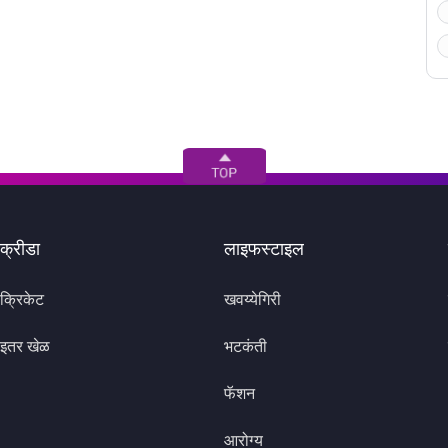
क्रीडा
लाइफस्टाइल
क्रिकेट
खवय्येगिरी
इतर खेळ
भटकंती
फॅशन
आरोग्य