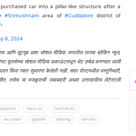
urchased car into a pillar-like structure after a
he
#Srimushnam
area of
#Cuddalore
district of
h
y 8, 2024
्राम आणि यूट्यूब अशा सोशल मीडिया जगातील ताज्या ब्रेकिंग न्यूज,
ेली पोस्ट यूजर्सच्या सोशल मीडिया अकाऊंटमधून थेट एम्बेड करण्यात आली
ंपादन किंवा त्यात सुधारणा केलेली नाही. सदर पोस्टमधील वस्तुस्थिती,
नाहीत. तसेच या मजकूराची जबाबदारी अथवा उत्तरदायीत्व लेटेस्टली
uddalore
New car
Tamil Nadu
कार अपघात
कुड्डालोर
तामिळनाडू
नवीन कार