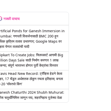
नक्की वाचाच
rtificial Ponds for Ganesh Immersion in
umbai: गणपती विसर्जनासाठी BMC 200 हून
धिक कृत्रिम तलाव उभारणार; Google Maps वर
हता येणार तलावांची यादी
lipkart To Create Jobs: फ्लिपकार्ट आगामी Big
illion Days Sale साठी निर्माण करणार 1 लाख
कऱ्या; संपूर्ण भारतभर होणार पूर्ती केंद्रांचा विस्तार
ravis Head New Record: ट्रॅव्हिस हेडने केला
हर, 17 चेंडूत अर्धशतक ठोकून रचला इतिहास; बनला
-20 'पॉवरप्ले किंग'
anesh Chaturthi 2024 Shubh Muhurat:
ेश चतुर्थीनिमित्त जाणून घ्या, शहरनिहाय पूजेच्या वेळा