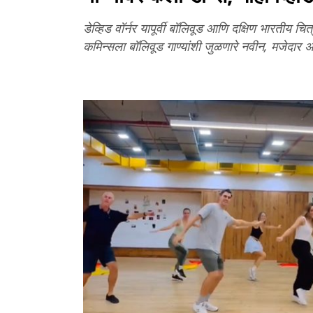
डेव्हिड वॉर्नर यापूर्वी बॉलिवूड आणि दक्षिण भारतीय चि
कमिन्सला बॉलिवूड गाण्यांशी जुळणारे नवीन, मजेदार अव