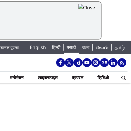
English
हिन्दी
मराठी
বাংলা
తెలుగు
தமிழ்
ोका: खडकवासला धरणातून मुठानदी पात्रात विसर्ग सुरु; नागरिकांना नदीपात्रात न उतरण्याच
मनोरंजन
लाइफस्टाइल
व्हायरल
व्हिडिओ