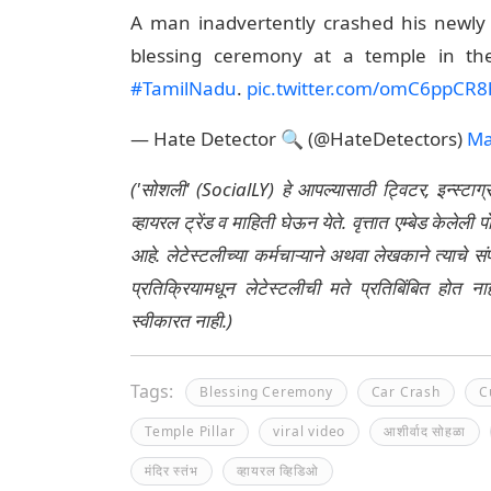
A man inadvertently crashed his newly p
blessing ceremony at a temple in t
#TamilNadu
.
pic.twitter.com/omC6ppCR8
— Hate Detector 🔍 (@HateDetectors)
Ma
('सोशली' (SocialLY) हे आपल्यासाठी ट्विटर, इन्स्टाग
व्हायरल ट्रेंड व माहिती घेऊन येते. वृत्तात एम्बेड केल
आहे. लेटेस्टलीच्या कर्मचाऱ्याने अथवा लेखकाने त्याचे स
प्रतिक्रियामधून लेटेस्टलीची मते प्रतिबिंबित होत 
स्वीकारत नाही.)
Tags:
Blessing Ceremony
Car Crash
C
Temple Pillar
viral video
आशीर्वाद सोहळा
मंदिर स्तंभ
व्हायरल व्हिडिओ