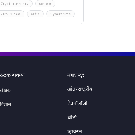
Cryptocurrency
इतर खेळ
Viral Video
आरोग्य
Cybercrime
ठळक बातम्या
महाराष्ट्र
आंतरराष्ट्रीय
लेखक
टेक्नॉलॉजी
विज्ञान
ऑटो
व्हायरल