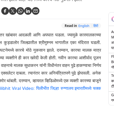
Read in
English
हिंदी
A
ानंतर खांबावर आदळली आणि अपघात घडला. ज्यामुळे कारमालकाच्या
M
कुड्डालोर जिल्ह्यातील श्रीमुश्नम भागातील एका मंदिरात घडली.
अ
पा
टनेमध्ये कारचे मोठे नुकसान झाले. दरम्यान, कारचा मालक मात्र
F
्या व्यक्तीने ही कार खरेदी केली होती. नवीन कारचा आशीर्वाद पूजन
B
ाहनाचे मालक सुधाकरन यांनी विधीनंतर वाहन पुढे हाकण्याचा निर्णय
नो
 एक्सलेटर दाबला. त्यानंतर कार अनियंत्रितपणे पुढे झेपावली. अनेक
T
मोर थांबली. दरम्यान, व्हायरल व्हिडिओमध्ये एक व्यक्ती कारच्या बाजूने
क
टी
ilibhit Viral Video: पिलीभीत जिल्हा रुग्णालय इमारतीमध्ये चक्क
G
गण