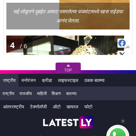
सई लोकूरने दुबईत अफाट पसरलेल्या वाळवंटामध्ये खास राईडचा
आनंद घेतला.
4
/6
राष्ट्रीय
मनोरंजन
क्रीडा
लाइफस्टाइल
ठळक बातम्या
राष्ट्रीय
राजकीय
माहिती
शिक्षण
बातम्या
आंतरराष्ट्रीय
टेक्नॉलॉजी
ऑटो
व्हायरल
फोटो