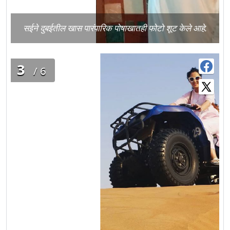
सईने दुबईतील खास पारंपारिक पोषाखातही फोटो शूट केले आहे.
3
/6