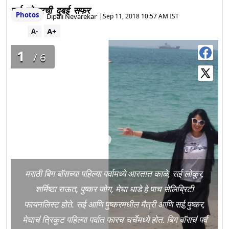
सई लोकुरची दुबई सफर
Photos
Dipali Nevarekar
|
Sep 11, 2018 10:57 AM IST
A+
A-
1
/6
मराठी बिग बॉसच्या पहिल्या पर्वामध्ये आस्तात काळे, सई लोकूर,
शर्मिष्ठा राऊत, पुष्कर जोग, मेघा धाडे हे पाच सेलिब्रिटी
फायनलिस्ट होते. सई आणि पुष्करमधील मैत्री आणि सई,पुष्कर,
मेघाचं त्रिकुट पहिल्या पर्वात फारच चर्चेमध्ये होत. बिग बॉसचं पर्व