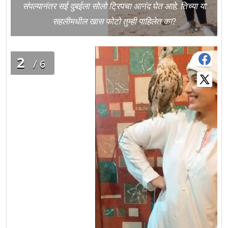
संपल्यानंतर सई दुबईला सोलो ट्रिपचा आनंद घेत आहे. तिच्या या
सहलीमधील खास फोटो तुम्ही पाहिलेत का?
2
/6