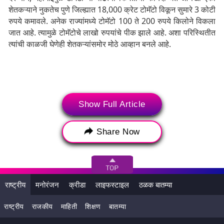
शेतकऱ्याने नुकतेच पुणे जिल्ह्यात 18,000 क्रेट टोमॅटो विकून सुमारे 3 कोटी
रुपये कमावले. अनेक राज्यांमध्ये टोमॅटो 100 ते 200 रुपये किलोने विकला
जात आहे. त्यामुळे टोमॅटोचे लाखो रुपयांचे पीक झाले आहे. अशा परिस्थितीत
त्यांची काळजी घेणेही शेतकऱ्यांसमोर मोठे आव्हान बनले आहे.
Show Full Article
Share Now
राष्ट्रीय
मनोरंजन
क्रीडा
लाइफस्टाइल
ठळक बातम्या
राष्ट्रीय
राजकीय
माहिती
शिक्षण
बातम्या
Tags:
Pune Farmers