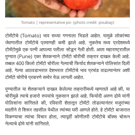
Tomato | representative pic- (photo credit -pixabay)
टोमॅटोचे (Tomato) भाव सध्या गगनाला भिडले आहेत. यामुळे लोकांच्या
जेवणातील टोमॅटोचे प्रमाणही कमी झाले आहे. नुकतेच मध्य प्रदेशमध्ये
टोमॅटोमुळे एक पत्नी आपल्या पतीला सोडून गेली होती. आता महाराष्ट्रातील
पुण्यात (Pune) एका शेतकऱ्याने टोमॅटो चोरीची तक्रार दाखल केली आहे.
तब्बल 400 किलो टोमॅटो चोरीला गेल्याची फिर्याद शेतकऱ्याने पोलिसांत दिली
आहे. गेल्या आठवडाभरात देशभरात टोमॅटोचे भाव प्रचंड वाढल्यानंतर अशी
टोमॅटो चोरीचे प्रकरणे समोर येऊ लागली आहेत.
पुण्यातील या शेतकऱ्याने दाखल केलेल्या तक्रारीमध्ये म्हणतले आहे की, या
चोरीमुळे त्याचे हजारो रुपयांचे नुकसान झाले आहे. फिर्यादी अरुण ढोमे यांनी
पोलिसांना सांगितले की, रविवारी शेतातून टोमॅटो तोडल्यानंतर मजुरांच्या
मदतीने ते शिरूर तहसील येथील त्यांच्या घरी आणले होते. हे टोमॅटो बाजारात
विकण्याचा त्यांचा विचार होता, त्यापूर्वी कोणीतरी टोमॅटोचे बॉक्स चोरून
नेल्याचे ढोमे यांनी सांगितले.