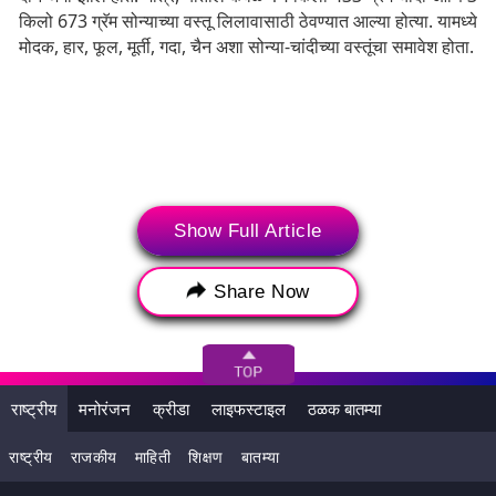
किलो 673 ग्रॅम सोन्याच्या वस्तू लिलावासाठी ठेवण्यात आल्या होत्या. यामध्ये
मोदक, हार, फूल, मूर्ती, गदा, चैन अशा सोन्या-चांदीच्या वस्तूंचा समावेश होता.
Show Full Article
Share Now
राष्ट्रीय
मनोरंजन
क्रीडा
लाइफस्टाइल
ठळक बातम्या
Tags:
BMC
BMC Fine Lalbaugcha Raja
राष्ट्रीय
राजकीय
माहिती
शिक्षण
बातम्या
Lalbaugcha Raja
गणेशोत्सव
मुंबई महानगरपालिका