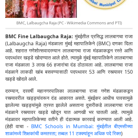
BMC, Lalbaugcha Raja (PC - Wikimedia Commons and PTI)
BMC Fine Lalbaugcha Raja:
मुंबईतील प्रसिद्ध लालबागचा राजा
(Lalbaugcha Raja) मंडळाला मुंबई महापालिकेने (BMC) दणका दिला
आहे. शहरात गणेशोत्सवादरम्यान लालबागचा राजा मंडळाकडून रस्ते आणि
पदपथांवर खड्डे खोदण्यात आले होते. त्यामुळे मुंबई महापालिकेने लालबागचा
राजा मंडळाला 3 लाख 66 हजारांचा दंड ठोठावला आहे. लालबागचा राजा
मंडळाने लाकडी खांब बसवण्यासाठी पदपथावर 53 आणि रस्त्यावर 150
खड्डे खोदले आले.
दरम्यान, दरवर्षी महानगरपालिका लालबागचा राजा गणेश मंडळाकडून
रस्त्यावरील खड्ड्यांवरून दंड आकारत असते. मुंबईकर आधीच पावसामुळे
झालेल्या खड्ड्यांमुळे त्रस्त झालेले असताना दुसरीकडे लालबागचा राजा
मंडळाने रस्त्यावर खड्डे खोदून यात आणखी भर घातली आहे. त्यामुळे
मंडळावर महापालिकेच्या वतीने ही दंडात्मक कारवाई करण्यात आली आहे.
(हेही वाचा -
BMC Schools in Mumbai: मुंबईतील बीएमसीच्या
शाळांमध्ये शिक्षकांची कमतरता; तब्बल 11 टक्क्यांहून अधिक पदे रिक्त
)