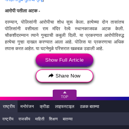
आरोपी पतीला अटक -
दरम्यान, पोलिसांनी आरोपीचा शोध सुरू केला. हत्येच्या दोन तासांतच
पोलिसांनी वसीमला राम मंदिर रेल्वे स्थानकाजवळ अटक केली.
चौकशीदरम्यान त्याने गुन्ह्याची कबुली दिली. या प्रकरणात आरोपीविरुद्ध
हत्येचा गुन्हा दाखल करण्यात आला आहे. पोलिस या प्रकरणाचा अधिक
तपास करत आहेत. या घटनेमुळे परिसरात खळबळ उडाली आहे.
Show Full Article
Share Now
राष्ट्रीय
मनोरंजन
क्रीडा
लाइफस्टाइल
ठळक बातम्या
राष्ट्रीय
राजकीय
माहिती
शिक्षण
बातम्या