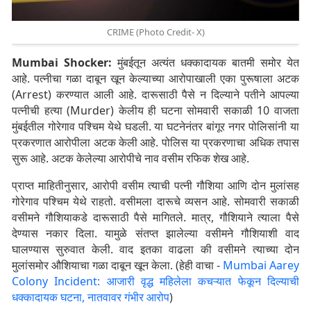
CRIME (Photo Credit- X)
Mumbai Shocker:
मुंबईतून अत्यंत धक्कादायक बातमी समोर येत
आहे. पत्नीचा गळा दाबून खून केल्याच्या आरोपाखाली एका पुरूषाला अटक
(Arrest) करण्यात आली आहे. दारूसाठी पैसे न दिल्याने पतीने आपल्या
पत्नीची हत्या (Murder) केलीय ही घटना सोमवारी सकाळी 10 वाजता
मुंबईतील गोरेगाव पश्चिम येथे घडली. या घटनेनंतर बांगूर नगर पोलिसांनी या
प्रकरणात आरोपीला अटक केली आहे. पोलिस या प्रकरणाचा अधिक तपास
सुरू आहे. अटक केलेल्या आरोपीचे नाव वसीम रफिक शेख आहे.
प्राप्त माहितीनुसार, आरोपी वसीम त्याची पत्नी गौशिया आणि दोन मुलांसह
गोरेगाव पश्चिम येथे राहतो. वसीमला दारूचे व्यसन आहे. सोमवारी सकाळी
वसीमने गौशियाकडे दारूसाठी पैसे मागितले. मात्र, गौशियाने त्याला पैसे
देण्यास नकार दिला. यामुळे संतप्त झालेल्या वसीमने गौशियाशी वाद
घालण्यास सुरुवात केली. वाद इतका वाढला की वसीमने त्याच्या दोन
मुलांसमोर औशियाचा गळा दाबून खून केला. (हेही वाचा -
Mumbai Aarey
Colony Incident: आजारी वृद्ध महिलेला कचऱ्यात फेकून दिल्याची
धक्कादायक घटना, नातवावर गंभीर आरोप
)