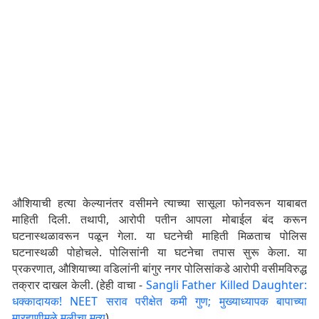
औशियाची हत्या केल्यानंतर वसीमने त्याच्या सासूला फोनवरून याबाबत
माहिती दिली. तथापी, आरोपी पतीन आपला मोबाईल बंद करून
घटनास्थळावरून पळून गेला. या घटनेची माहिती मिळताच पोलिस
घटनास्थळी पोहोचले. पोलिसांनी या घटनेचा तपास सुरू केला. या
प्रकरणात, औशियाच्या वडिलांनी बांगुर नगर पोलिसांकडे आरोपी वसीमविरुद्ध
तक्रार दाखल केली. (हेही वाचा -
Sangli Father Killed Daughter:
धक्कादायक! NEET सराव परीक्षेत कमी गुण; मुख्याध्यापक बापाच्या
मारहाणीमुळे मुलीचा मृत्यू
)