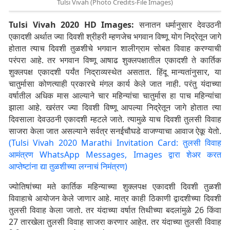
Tulsi Vivah (Photo Credits-File Images)
Tulsi Vivah 2020 HD Images:
सनातन धर्मानुसार देवउठनी
एकादशी अर्थात ज्या दिवशी श्रीहरी म्हणजेच भगवान विष्णू योग निद्रेतून जागे
होतात त्याच दिवशी तुळशीचे भगवान शालीग्राम सोबत विवाह करण्याची
परंपरा आहे. तर भगवान विष्णू आषाढ शुक्लपक्षातील एकादशी ते कार्तिक
शुक्लपक्ष एकादशी पर्यंत निद्राव्यस्थेत असतात. हिंदू मान्यतांनुसार, या
चातुर्मासा कोणत्याही प्रकारचे मंगल कार्य केले जात नाही. परंतु यंदाच्या
वर्षातील अधिक मास आल्याने चार महिन्यांचा चातुर्मास हा पाच महिन्यांचा
झाला आहे. खरंतर ज्या दिवशी विष्णू आपल्या निद्रेतून जागे होतात त्या
दिवसाला देवउठनी एकादशी म्हटले जाते. त्यामुळे याच दिवशी तुलसी विवाह
साजरा केला जात असल्याने सर्वत्र सनईचौघडे वाजण्याचा आवाज ऐकू येतो.
(Tulsi Vivah 2020 Marathi Invitation Card: तुलसी विवाह
आमंत्रण WhatsApp Messages, Images द्वारा शेअर करत
आप्तेष्टांना द्या तुळशीच्या लग्नाचं निमंत्रण)
ज्योतिषांच्या मते कार्तिक महिन्याच्या शुक्लपक्ष एकादशी दिवशी तुळशी
विवाहाचे आयोजन केले जाणार आहे. मात्र काही ठिकाणी द्वादशीच्या दिवशी
तुलसी विवाह केला जातो. तर यंदाच्या वर्षात तिथीच्या बदलांमुळे 26 किंवा
27 तारखेला तुलसी विवाह साजरा करणार आहेत. तर यंदाच्या तुलसी विवाह