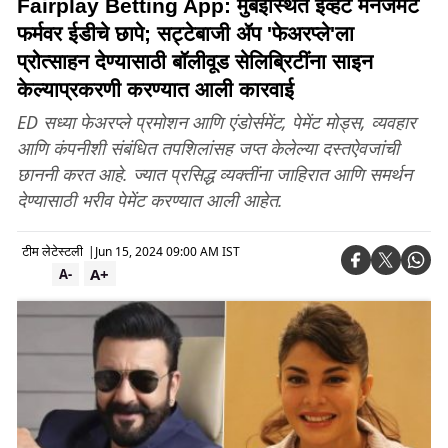
Fairplay Betting App: मुंबईस्थित इव्हेंट मॅनेजमेंट
फर्मवर ईडीचे छापे; सट्टेबाजी ॲप 'फेअरप्ले'ला
प्रोत्साहन देण्यासाठी बॉलीवूड सेलिब्रिटींना साइन
केल्याप्रकरणी करण्यात आली कारवाई
ED सध्या फेअरप्ले प्रमोशन आणि एंडोर्समेंट, पेमेंट मोड्स, व्यवहार
आणि कंपनीशी संबंधित तपशिलांसह जप्त केलेल्या दस्तऐवजांची
छाननी करत आहे. ज्यात प्रसिद्ध व्यक्तींना जाहिरात आणि समर्थन
देण्यासाठी भरीव पेमेंट करण्यात आली आहेत.
टीम लेटेस्टली
|
Jun 15, 2024 09:00 AM IST
A+
A-