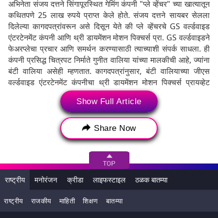
अभिनेता संजय दत्तने सिंगापूरस्थित गेमिंग कंपनी "प्ले व्हेंचर" च्या खात्यातून
कथितपणे 25 लाख रुपये प्राप्त केले होते. संजय दत्तने सायबर सेलला
दिलेल्या कागदपत्रांवरून असे दिसून येते की प्ले व्हेंचरचे GS वर्ल्डवाइड
एंटरटेनमेंट कंपनी आणि थ्री डायमेंशन मोशन पिक्चर्स प्रा. GS वर्ल्डवाइडने
फेअरप्लेचा प्रचार आणि समर्थन करण्यासाठी त्याच्याशी संपर्क साधला. ही
कंपनी प्रसिद्ध चित्रपट निर्माते गुनीत वालिया यांच्या मालकीची आहे, ज्यांना
बंटी वालिया असेही म्हणतात. कागदपत्रांनुसार, बंटी वालियाच्या जीएस
वर्ल्डवाइड एंटरटेनमेंट कंपनीचा थ्री डायमेंशन मोशन पिक्चर्स प्रायव्हेट
लिमिटेडसोबतही करार होता. विशेष म्हणजे, गौरव दुबे, संजय दत्तचा
Show Full Article
व्यवस्थापक, थ्री डायमेंशन मोशन पिक्चर्सच्या दिग्दर्शकांपैकी एक आहे. (हेही
वाचा -
Mahadev Betting App: छत्तीसगडचे माजी मुख्यमंत्री
अडचणीत! महादेव बेटिंग ॲप प्रकरणी FIR दाखल
)
Share Now
तथापी, अभिनेत्री जॅकलीन फर्नांडिसला दुबईस्थित ट्रिम जनरल ट्रेडिंग
एलएलसीकडून फेअरप्लेला मान्यता देण्यासाठी आणि प्रोत्साहन देण्यासाठी
एक महत्त्वपूर्ण रक्कम मिळाली होती. जॅकलीनकडून सायबर सेलपर्यंत
सामायिक केलेली कागदपत्रे आणि करारानुसार, ट्रिम जनरल ट्रेडिंग
राष्ट्रीय
मनोरंजन
क्रीडा
लाइफस्टाइल
ठळक बातम्या
एलएलसीचा मुंबईस्थित टॅलेंट मॅनेजमेंट कंपनी, पॅल्स अँड पीअर्स एंटरटेनमेंट
राष्ट्रीय
राजकीय
माहिती
शिक्षण
बातम्या
प्रायव्हेट लिमिटेड या कंपनीशी करार आहे.