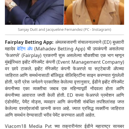
Sanjay Dutt and Jacqueline Fernandez (PC - Instagram)
Fairplay Betting App:
अंमलबजावणी संचालनालयाने (ED) बुधवारी
महादेव
बेटिंग ॲप
(Mahadev Betting App) ची उपकंपनी असलेल्या
'फेअरप्ले' (Fairplay) प्रकरणी सुरू असलेल्या चौकशीचा एक भाग म्हणून
मुंबईस्थित इव्हेंट मॅनेजमेंट कंपनी (Event Management Company)
वर छापे टाकले. इव्हेंट मॅनेजमेंट कंपनी फेअरप्ले या सट्टेबाजी ॲपच्या
जाहिरात आणि समर्थनासाठी बॉलिवूड सेलिब्रिटींना साइन करण्यात गुंतलेली
होती. फ्री प्रेस जर्नलने प्रकाशित केलेल्या वृत्तानुसार, ईडीने इव्हेंट मॅनेजमेंट
कंपनीच्या एका व्यक्तीचा जबाब एक महिन्यापूर्वी नोंदवला होता आणि
कंपनीच्या आवारात जप्ती केली होती. ED सध्या फेअरप्ले प्रमोशन आणि
एंडोर्समेंट, पेमेंट मोड्स, व्यवहार आणि कंपनीशी संबंधित तपशिलांसह जप्त
केलेल्या दस्तऐवजांची छाननी करत आहे. ज्यात प्रसिद्ध व्यक्तींना जाहिरात
आणि समर्थन देण्यासाठी भरीव पेमेंट करण्यात आली आहेत.
Viacom18 Media Pvt च्या तक्रारीनंतर ईडीने महाराष्ट्र सायबर