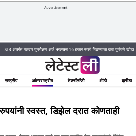
Advertisement
|
्गत मतदार पुनरीक्षण अर्ज भरल्यास 16 हजार रुपये मिळण्याचा दावा पूर्णपणे खोटा
Mumbai
राष्ट्रीय
आंतरराष्ट्रीय
टेक्नॉलॉजी
ऑटो
क्रीडा
ुपयांनी स्वस्त, डिझेल दरात कोणताही