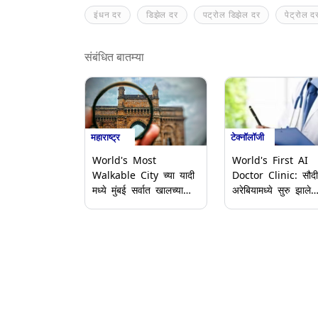
इंधन दर
डिझेल दर
पट्रोल डिझेल दर
पेट्रोल द
संबंधित बातम्या
महाराष्ट्र
टेक्नॉलॉजी
World's Most
World's First AI
Walkable City च्या यादी
Doctor Clinic: सौदी
मध्ये मुंबई सर्वात खालच्या
अरेबियामध्ये सुरु झाले
दहा शहरांमध्ये; अभ्यासातून
जगातील पहिले एआय डॉ
समोर आला निष्कर्ष
क्लिनिक; जाणून घ्या क
करते कार्य आणि प्रक्र