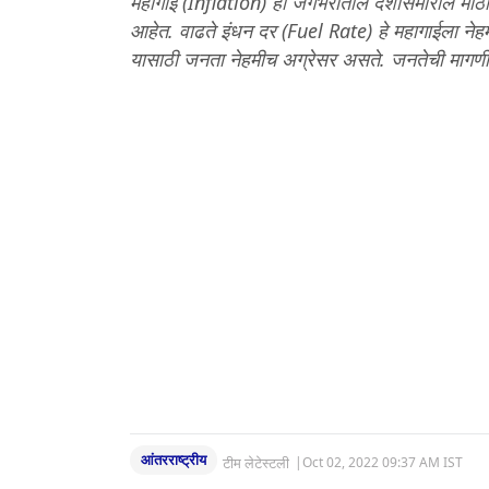
महागाई (Inflation) हा जगभरातील देशांसमोरील मोठाच
आहेत. वाढते इंधन दर (Fuel Rate) हे महागाईला नेह
यासाठी जनता नेहमीच अग्रेसर असते. जनतेची मागणी
आंतरराष्ट्रीय
टीम लेटेस्टली
|
Oct 02, 2022 09:37 AM IST