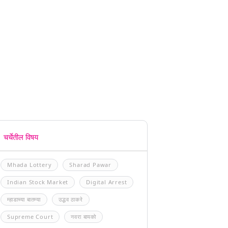
चर्चेतील विषय
Mhada Lottery
Sharad Pawar
Indian Stock Market
Digital Arrest
म्हाडाच्या बातम्या
उद्धव ठाकरे
Supreme Court
नवरा बायको