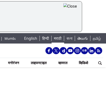
English
हिन्दी
मराठी
বাংলা
తెలుగు
தமிழ்
 Lake Water Levels: मुंबई पाणीपुरवठा अपडेट: शहरातील 7 तलावांमधील जलसाठा 88.
मनोरंजन
लाइफस्टाइल
व्हायरल
व्हिडिओ