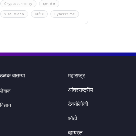
Cryptocurrency
इतर खेळ
Viral Video
आरोग्य
Cybercrime
ठळक बातम्या
महाराष्ट्र
आंतरराष्ट्रीय
लेखक
टेक्नॉलॉजी
विज्ञान
ऑटो
व्हायरल