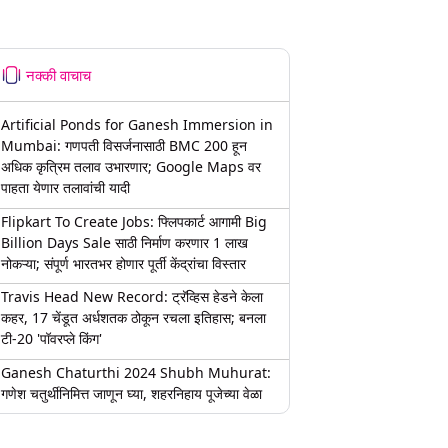
नक्की वाचाच
Artificial Ponds for Ganesh Immersion in
Mumbai: गणपती विसर्जनासाठी BMC 200 हून
अधिक कृत्रिम तलाव उभारणार; Google Maps वर
पाहता येणार तलावांची यादी
Flipkart To Create Jobs: फ्लिपकार्ट आगामी Big
Billion Days Sale साठी निर्माण करणार 1 लाख
नोकऱ्या; संपूर्ण भारतभर होणार पूर्ती केंद्रांचा विस्तार
Travis Head New Record: ट्रॅव्हिस हेडने केला
कहर, 17 चेंडूत अर्धशतक ठोकून रचला इतिहास; बनला
टी-20 'पॉवरप्ले किंग'
Ganesh Chaturthi 2024 Shubh Muhurat:
गणेश चतुर्थीनिमित्त जाणून घ्या, शहरनिहाय पूजेच्या वेळा