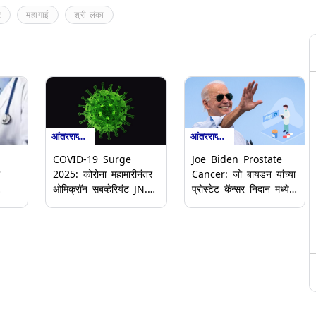
र
महागाई
श्री लंका
आंतरराष्ट्रीय
आंतरराष्ट्रीय
COVID-19 Surge
Joe Biden Prostate
2025: कोरोना महामारीनंतर
Cancer: जो बायडन यांच्या
ओमिक्रॉन सबव्हेरियंट JN.1
प्रोस्टेट कॅन्सर निदान मध्ये
क्टर
संसर्गात वाढ, अशिया खंडात
Gleason Score 9 म्हणजे
से
चिंतेचे वातावरण
नेमकं काय? पहा काय असतो
िया
हा Gleason Score