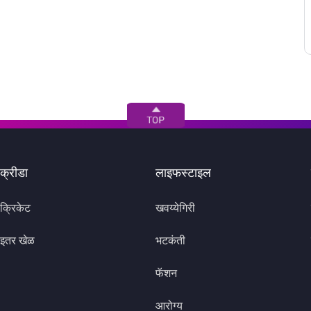
क्रीडा
लाइफस्टाइल
क्रिकेट
खवय्येगिरी
इतर खेळ
भटकंती
फॅशन
आरोग्य