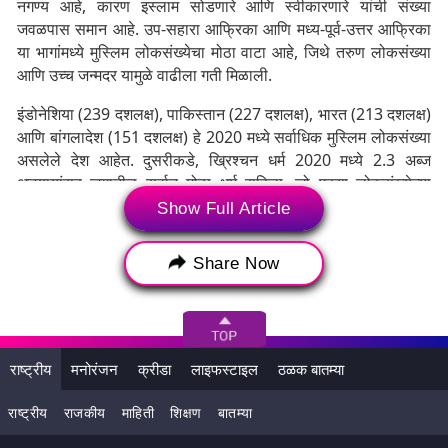
नगण्य आहे, कारण इस्लाम सोडणारे आणि स्वीकारणारे यांची संख्या
जवळपास समान आहे. उप-सहारा आफ्रिका आणि मध्य-पूर्व-उत्तर आफ्रिका
या भागांमध्ये मुस्लिम लोकसंख्येचा मोठा वाटा आहे, जिथे तरुण लोकसंख्या
आणि उच्च जन्मदर यामुळे वाढीला गती मिळाली.
इंडोनेशिया (239 दशलक्ष), पाकिस्तान (227 दशलक्ष), भारत (213 दशलक्ष)
आणि बांगलादेश (151 दशलक्ष) हे 2020 मध्ये सर्वाधिक मुस्लिम लोकसंख्या
असलेले देश आहेत. दुसरीकडे, ख्रिश्चन धर्म 2020 मध्ये 2.3 अब्ज
अनुयायांसह जगातील सर्वात मोठा धर्म राहिला, जो एकूण लोकसंख्येच्या
28.8% आहे. मात्र, 2010 मधील 30.6% च्या तुलनेत त्याचा वाटा 1.8
Show Full Article
टक्के घसरला. या दशकात ख्रिश्चन अनुयायांची संख्या 122 दशलक्षांनी
वाढली, परंतु ही वाढ जागतिक लोकसंख्या वाढीच्या तुलनेत कमी आहे.
Share Now
ख्रिश्चन लोकसंख्येच्या घसरणीचे प्रमुख कारण म्हणजे धार्मिक संलग्नता
सोडणे. प्यूच्या अभ्यासानुसार, 117 देशांतील 18 ते 54 वयोगटातील
डेटावरून असे दिसते की, प्रत्येक प्रौढ व्यक्ती जो ख्रिश्चन धर्म स्वीकारतो,
त्याच्या तुलनेत तीन व्यक्ती ख्रिश्चन धर्म सोडतात. युरोप, उत्तर अमेरिका,
ऑस्ट्रेलिया आणि न्यूझीलंड यांसारख्या भागांमध्ये ही प्रवृत्ती सर्वात स्पष्ट
राष्ट्रीय
मनोरंजन
क्रीडा
लाइफस्टाइल
ठळक बातम्या
आहे.
राष्ट्रीय
राजकीय
माहिती
शिक्षण
बातम्या