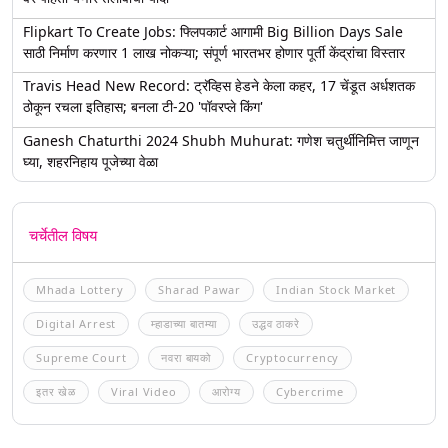
Flipkart To Create Jobs: फ्लिपकार्ट आगामी Big Billion Days Sale
साठी निर्माण करणार 1 लाख नोकऱ्या; संपूर्ण भारतभर होणार पूर्ती केंद्रांचा विस्तार
Travis Head New Record: ट्रॅव्हिस हेडने केला कहर, 17 चेंडूत अर्धशतक
ठोकून रचला इतिहास; बनला टी-20 'पॉवरप्ले किंग'
Ganesh Chaturthi 2024 Shubh Muhurat: गणेश चतुर्थीनिमित्त जाणून
घ्या, शहरनिहाय पूजेच्या वेळा
चर्चेतील विषय
Mhada Lottery
Sharad Pawar
Indian Stock Market
Digital Arrest
म्हाडाच्या बातम्या
उद्धव ठाकरे
Supreme Court
नवरा बायको
Cryptocurrency
इतर खेळ
Viral Video
आरोग्य
Cybercrime