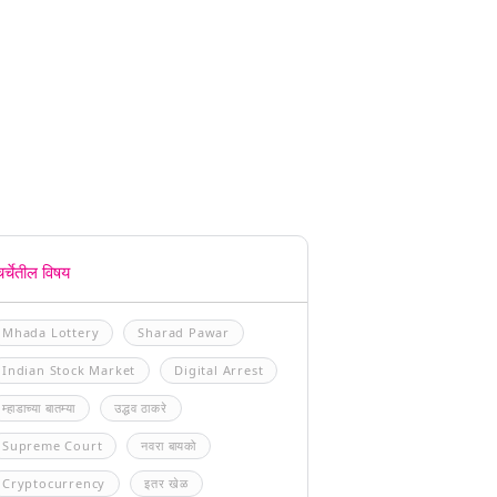
चर्चेतील विषय
Mhada Lottery
Sharad Pawar
Indian Stock Market
Digital Arrest
म्हाडाच्या बातम्या
उद्धव ठाकरे
Supreme Court
नवरा बायको
Cryptocurrency
इतर खेळ