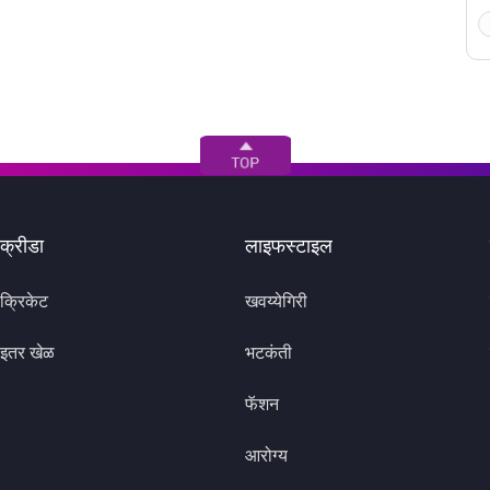
क्रीडा
लाइफस्टाइल
क्रिकेट
खवय्येगिरी
इतर खेळ
भटकंती
फॅशन
आरोग्य