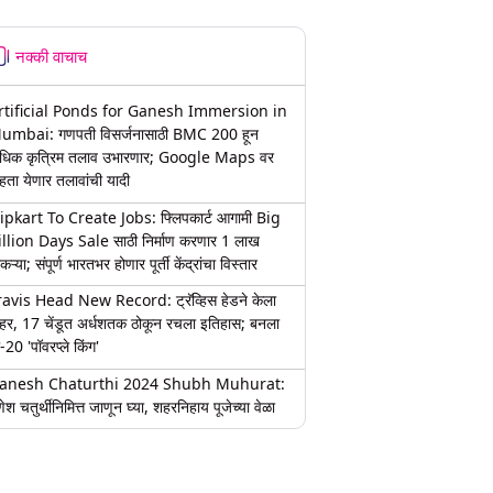
नक्की वाचाच
rtificial Ponds for Ganesh Immersion in
umbai: गणपती विसर्जनासाठी BMC 200 हून
धिक कृत्रिम तलाव उभारणार; Google Maps वर
हता येणार तलावांची यादी
lipkart To Create Jobs: फ्लिपकार्ट आगामी Big
illion Days Sale साठी निर्माण करणार 1 लाख
कऱ्या; संपूर्ण भारतभर होणार पूर्ती केंद्रांचा विस्तार
ravis Head New Record: ट्रॅव्हिस हेडने केला
हर, 17 चेंडूत अर्धशतक ठोकून रचला इतिहास; बनला
-20 'पॉवरप्ले किंग'
anesh Chaturthi 2024 Shubh Muhurat:
ेश चतुर्थीनिमित्त जाणून घ्या, शहरनिहाय पूजेच्या वेळा