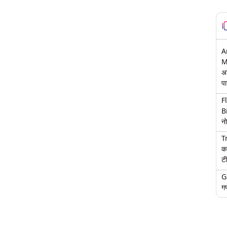
A
M
अ
पा
F
B
नो
T
क
टी
G
गण