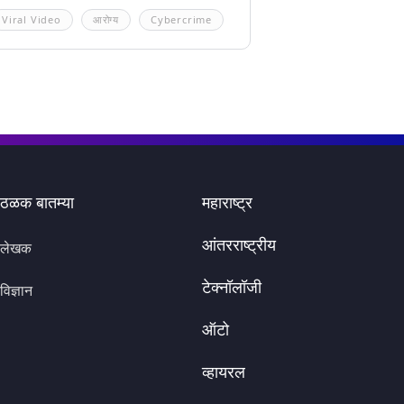
Viral Video
आरोग्य
Cybercrime
ठळक बातम्या
महाराष्ट्र
आंतरराष्ट्रीय
लेखक
टेक्नॉलॉजी
विज्ञान
ऑटो
व्हायरल