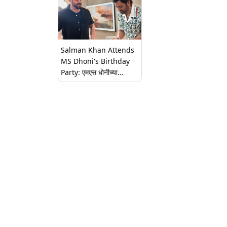
Salman Khan Attends
MS Dhoni's Birthday
Party: एमएस धोनीच्या
वाढदिवसाला सलमान खानने
लावली हजेरी; पहा व्हिडिओ