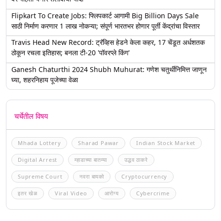
Flipkart To Create Jobs: फ्लिपकार्ट आगामी Big Billion Days Sale
साठी निर्माण करणार 1 लाख नोकऱ्या; संपूर्ण भारतभर होणार पूर्ती केंद्रांचा विस्तार
Travis Head New Record: ट्रॅव्हिस हेडने केला कहर, 17 चेंडूत अर्धशतक
ठोकून रचला इतिहास; बनला टी-20 'पॉवरप्ले किंग'
Ganesh Chaturthi 2024 Shubh Muhurat: गणेश चतुर्थीनिमित्त जाणून
घ्या, शहरनिहाय पूजेच्या वेळा
चर्चेतील विषय
Mhada Lottery
Sharad Pawar
Indian Stock Market
Digital Arrest
म्हाडाच्या बातम्या
उद्धव ठाकरे
Supreme Court
नवरा बायको
Cryptocurrency
इतर खेळ
Viral Video
आरोग्य
Cybercrime