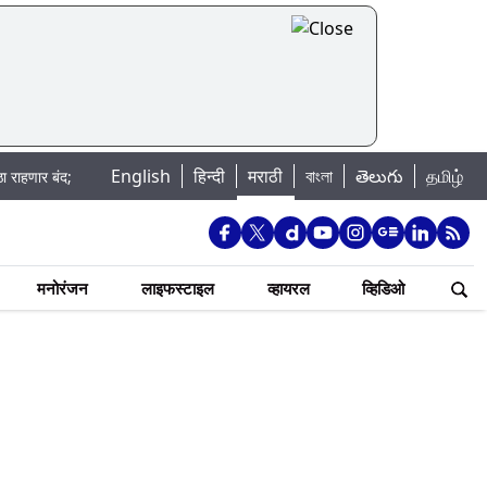
English
|
हिन्दी
मराठी
বাংলা
తెలుగు
தமிழ்
; पहा कुठे असेल पाणी बंद
Madhur Satta Matka: मधूर सट्टा मटका बद्दल काही गोष्
मनोरंजन
लाइफस्टाइल
व्हायरल
व्हिडिओ