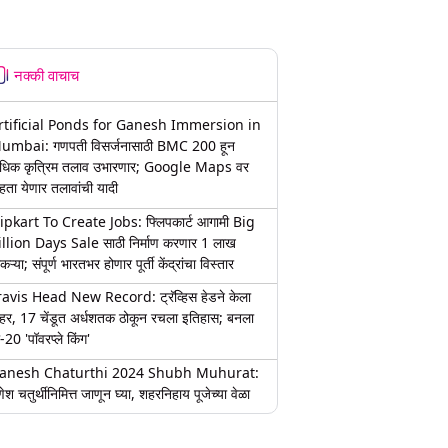
नक्की वाचाच
rtificial Ponds for Ganesh Immersion in
umbai: गणपती विसर्जनासाठी BMC 200 हून
धिक कृत्रिम तलाव उभारणार; Google Maps वर
हता येणार तलावांची यादी
lipkart To Create Jobs: फ्लिपकार्ट आगामी Big
illion Days Sale साठी निर्माण करणार 1 लाख
कऱ्या; संपूर्ण भारतभर होणार पूर्ती केंद्रांचा विस्तार
ravis Head New Record: ट्रॅव्हिस हेडने केला
हर, 17 चेंडूत अर्धशतक ठोकून रचला इतिहास; बनला
-20 'पॉवरप्ले किंग'
anesh Chaturthi 2024 Shubh Muhurat:
ेश चतुर्थीनिमित्त जाणून घ्या, शहरनिहाय पूजेच्या वेळा