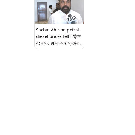
Sachin Ahir on petrol-
diesel prices fell : 'इंधन
दर कपात हा भाजपचा प्रत्येक
निवडणूकीपूर्वीचा 'झुमला'', सचिन
अहिर यांची टिका (Watch
Video)