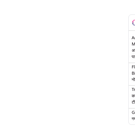
A
M
अ
पा
F
B
नो
T
क
टी
G
गण