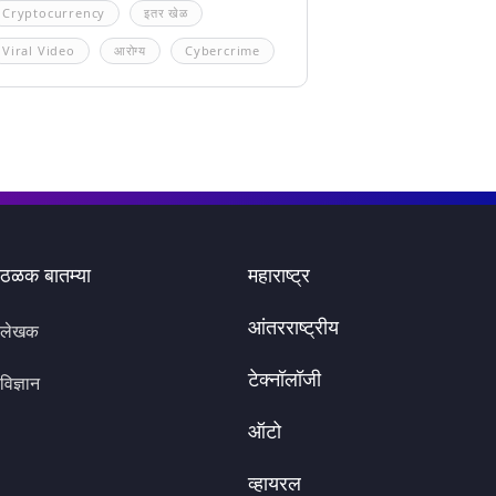
Cryptocurrency
इतर खेळ
Viral Video
आरोग्य
Cybercrime
ठळक बातम्या
महाराष्ट्र
आंतरराष्ट्रीय
लेखक
टेक्नॉलॉजी
विज्ञान
ऑटो
व्हायरल