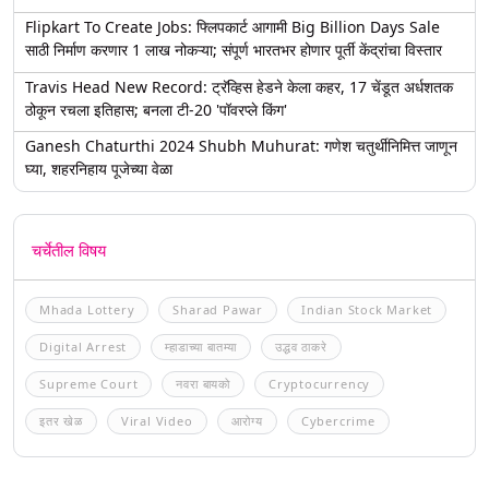
Flipkart To Create Jobs: फ्लिपकार्ट आगामी Big Billion Days Sale
साठी निर्माण करणार 1 लाख नोकऱ्या; संपूर्ण भारतभर होणार पूर्ती केंद्रांचा विस्तार
Travis Head New Record: ट्रॅव्हिस हेडने केला कहर, 17 चेंडूत अर्धशतक
ठोकून रचला इतिहास; बनला टी-20 'पॉवरप्ले किंग'
Ganesh Chaturthi 2024 Shubh Muhurat: गणेश चतुर्थीनिमित्त जाणून
घ्या, शहरनिहाय पूजेच्या वेळा
चर्चेतील विषय
Mhada Lottery
Sharad Pawar
Indian Stock Market
Digital Arrest
म्हाडाच्या बातम्या
उद्धव ठाकरे
Supreme Court
नवरा बायको
Cryptocurrency
इतर खेळ
Viral Video
आरोग्य
Cybercrime