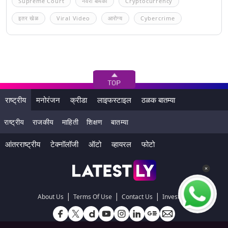
Supreme Court
नवरा बायको
Cryptocurrency
इतर खेळ
Viral Video
आरोग्य
Cybercrime
राष्ट्रीय
मनोरंजन
क्रीडा
लाइफस्टाइल
ठळक बातम्या
राष्ट्रीय
राजकीय
माहिती
शिक्षण
बातम्या
आंतरराष्ट्रीय
टेक्नॉलॉजी
ऑटो
व्हायरल
फोटो
|
|
|
About Us
Terms Of Use
Contact Us
Investors