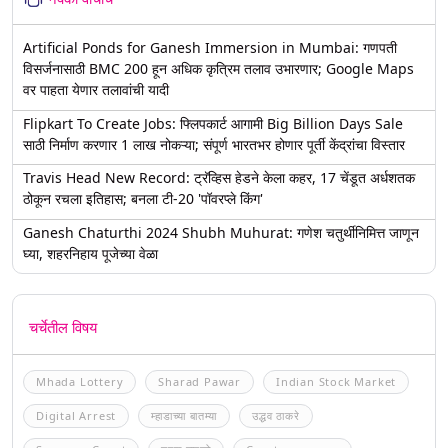
Artificial Ponds for Ganesh Immersion in Mumbai: गणपती
विसर्जनासाठी BMC 200 हून अधिक कृत्रिम तलाव उभारणार; Google Maps
वर पाहता येणार तलावांची यादी
Flipkart To Create Jobs: फ्लिपकार्ट आगामी Big Billion Days Sale
साठी निर्माण करणार 1 लाख नोकऱ्या; संपूर्ण भारतभर होणार पूर्ती केंद्रांचा विस्तार
Travis Head New Record: ट्रॅव्हिस हेडने केला कहर, 17 चेंडूत अर्धशतक
ठोकून रचला इतिहास; बनला टी-20 'पॉवरप्ले किंग'
Ganesh Chaturthi 2024 Shubh Muhurat: गणेश चतुर्थीनिमित्त जाणून
घ्या, शहरनिहाय पूजेच्या वेळा
चर्चेतील विषय
Mhada Lottery
Sharad Pawar
Indian Stock Market
Digital Arrest
म्हाडाच्या बातम्या
उद्धव ठाकरे