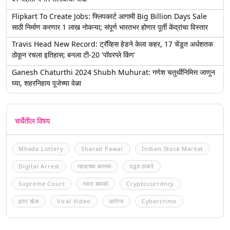
Flipkart To Create Jobs: फ्लिपकार्ट आगामी Big Billion Days Sale
साठी निर्माण करणार 1 लाख नोकऱ्या; संपूर्ण भारतभर होणार पूर्ती केंद्रांचा विस्तार
Travis Head New Record: ट्रॅव्हिस हेडने केला कहर, 17 चेंडूत अर्धशतक
ठोकून रचला इतिहास; बनला टी-20 'पॉवरप्ले किंग'
Ganesh Chaturthi 2024 Shubh Muhurat: गणेश चतुर्थीनिमित्त जाणून
घ्या, शहरनिहाय पूजेच्या वेळा
चर्चेतील विषय
Mhada Lottery
Sharad Pawar
Indian Stock Market
Digital Arrest
म्हाडाच्या बातम्या
उद्धव ठाकरे
Supreme Court
नवरा बायको
Cryptocurrency
इतर खेळ
Viral Video
आरोग्य
Cybercrime