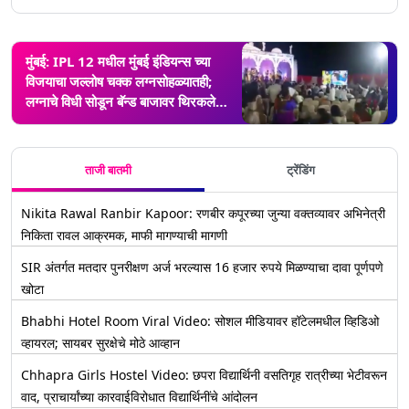
मुंबई: IPL 12 मधील मुंबई इंडियन्स च्या
विजयाचा जल्लोष चक्क लग्नसोहळ्यातही;
लग्नाचे विधी सोडून बॅन्ड बाजावर थिरकले
वर्‍हाडी (Watch Video)
ताजी बातमी
ट्रेंडिंग
Nikita Rawal Ranbir Kapoor: रणबीर कपूरच्या जुन्या वक्तव्यावर अभिनेत्री
निकिता रावल आक्रमक, माफी मागण्याची मागणी
SIR अंतर्गत मतदार पुनरीक्षण अर्ज भरल्यास 16 हजार रुपये मिळण्याचा दावा पूर्णपणे
खोटा
Bhabhi Hotel Room Viral Video: सोशल मीडियावर हॉटेलमधील व्हिडिओ
व्हायरल; सायबर सुरक्षेचे मोठे आव्हान
Chhapra Girls Hostel Video: छपरा विद्यार्थिनी वसतिगृह रात्रीच्या भेटीवरून
वाद, प्राचार्यांच्या कारवाईविरोधात विद्यार्थिनींचे आंदोलन