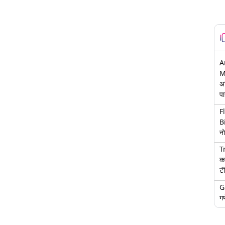
A
M
अ
पा
F
B
नो
T
क
टी
G
गण