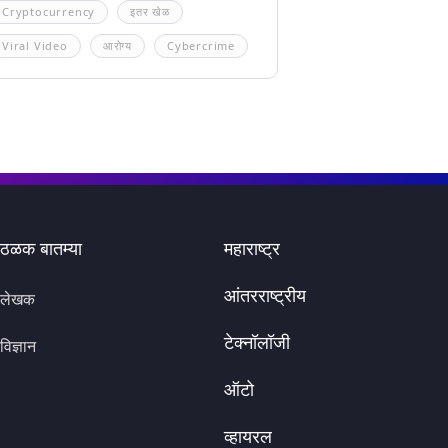
Cryptocurrency
इतर खेळ
Viral Video
आरोग्य
Cybercrime
ठळक बातम्या
महाराष्ट्र
आंतरराष्ट्रीय
लेखक
टेक्नॉलॉजी
विज्ञान
ऑटो
व्हायरल