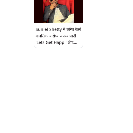
Suniel Shetty ने लॉन्च केलं
मानसिक आरोग्य जपण्यासाठी
'Lets Get Happi' अ‍ॅप;
24/7 मिळणार मदत