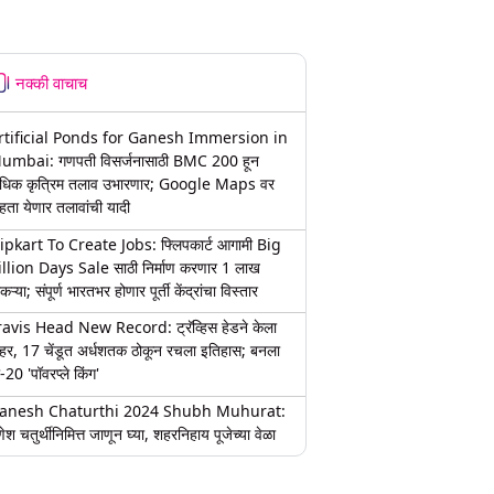
नक्की वाचाच
rtificial Ponds for Ganesh Immersion in
umbai: गणपती विसर्जनासाठी BMC 200 हून
धिक कृत्रिम तलाव उभारणार; Google Maps वर
हता येणार तलावांची यादी
lipkart To Create Jobs: फ्लिपकार्ट आगामी Big
illion Days Sale साठी निर्माण करणार 1 लाख
कऱ्या; संपूर्ण भारतभर होणार पूर्ती केंद्रांचा विस्तार
ravis Head New Record: ट्रॅव्हिस हेडने केला
हर, 17 चेंडूत अर्धशतक ठोकून रचला इतिहास; बनला
-20 'पॉवरप्ले किंग'
anesh Chaturthi 2024 Shubh Muhurat:
ेश चतुर्थीनिमित्त जाणून घ्या, शहरनिहाय पूजेच्या वेळा